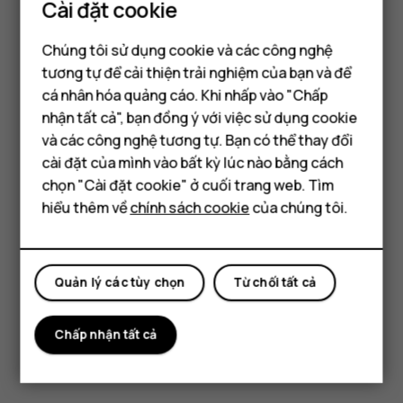
Cài đặt cookie
Đọc và trả lời thư
Chúng tôi sử dụng cookie và các công nghệ
Chạm vào
Gmail
.
tương tự để cải thiện trải nghiệm của bạn và để
Chạm vào thư bạn muốn đọc.
cá nhân hóa quảng cáo. Khi nhấp vào "Chấp
Điện thoại thông minh
Để trả lời thư, hãy chạm vào
hoặc chạm vào
>
reply
more_vert
nhận tất cả", bạn đồng ý với việc sử dụng cookie
Trả lời tất cả
.
Điện thoại phổ thông
và các công nghệ tương tự. Bạn có thể thay đổi
cài đặt của mình vào bất kỳ lúc nào bằng cách
Xóa thư
Máy tính bảng
chọn "Cài đặt cookie" ở cuối trang web. Tìm
Chạm vào
Gmail
.
hiểu thêm về
chính sách cookie
của chúng tôi.
Chạm vào thư bạn muốn xóa và chạm vào
.
delete
Để xóa nhiều thư, hãy chạm vào vòng tròn có tên viết
Quản lý các tùy chọn
Từ chối tất cả
tắt của những người nhận để chọn các thư và chạm
vào
.
delete
Chấp nhận tất cả