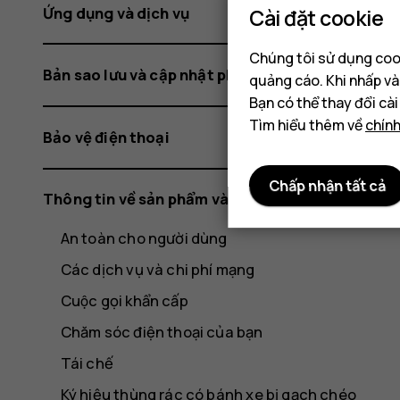
Ứng dụng và dịch vụ
Cài đặt cookie
Chúng tôi sử dụng cook
Bản sao lưu và cập nhật phần mềm
quảng cáo. Khi nhấp và
Bạn có thể thay đổi cà
Tìm hiểu thêm về
chín
Bảo vệ điện thoại
Chấp nhận tất cả
Thông tin về sản phẩm và an toàn
An toàn cho người dùng
Các dịch vụ và chi phí mạng
Cuộc gọi khẩn cấp
Chăm sóc điện thoại của bạn
Tái chế
Ký hiệu thùng rác có bánh xe bị gạch chéo