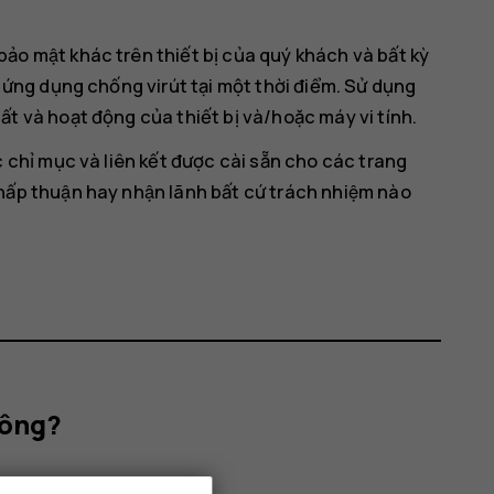
̉o mật khác trên thiết bị của quý khách và bất kỳ
một ứng dụng chống virút tại một thời điểm. Sử dụng
t và hoạt động của thiết bị và/hoặc máy vi tính.
hỉ mục và liên kết được cài sẵn cho các trang
p thuận hay nhận lãnh bất cứ trách nhiệm nào
hông?