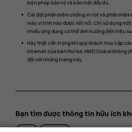
biện pháp bảo vệ và bảo mật đầy đủ.
Cài đặt phần mềm chống vi-rút và phần mềm ba
máy vi tính nào được kết nối. Chỉ sử dụng 
nhiều ứng dụng có thể ảnh hưởng đến hiệu suấ
Hãy thật cẩn trọng khi quý khách truy cập các c
Internet của bên thứ ba. HMD Global không chấ
đối với những trang này.
Bạn tìm được thông tin hữu ích k
Có
Không