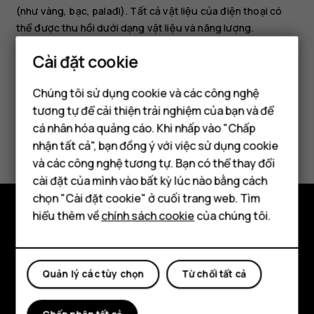
(như vàng, bạc, palađi). Tất cả vật liệu của điện thoại có
thể được thu hồi dưới dạng vật liệu và năng lượng.
Cài đặt cookie
Chúng tôi sử dụng cookie và các công nghệ
tương tự để cải thiện trải nghiệm của bạn và để
cá nhân hóa quảng cáo. Khi nhấp vào "Chấp
Bạn tìm được thông tin hữu ích không?
Điện thoại thông minh
nhận tất cả", bạn đồng ý với việc sử dụng cookie
Điện thoại phổ thông
và các công nghệ tương tự. Bạn có thể thay đổi
Có
Không
cài đặt của mình vào bất kỳ lúc nào bằng cách
Máy tính bảng
chọn "Cài đặt cookie" ở cuối trang web. Tìm
hiểu thêm về
chính sách cookie
của chúng tôi.
Khám phá
Giới thiệu
Quản lý các tùy chọn
Từ chối tất cả
Planet and people