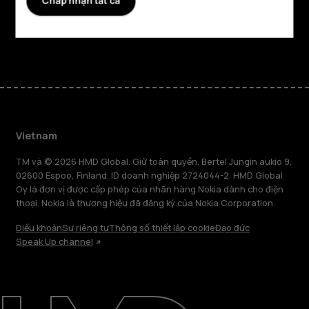
Chấp nhận tất cả
Hỗ trợ
Facebook
Instagram
Tiktok
Youtube
Linkedin
Discord
Vietnam
TM và © 2026 HMD Global. Giữ toàn quyền. Bertel Jungin aukio 9,
02600 Espoo, Finland. ID doanh nghiệp 2724044-2. HMD Global
Oy là đơn vị được cấp phép của nhãn hàng Nokia dành cho điện
thoại. Nokia là thương hiệu đã đăng ký của Nokia Corporation.
Điều khoản
Sự riêng tư
Thông số thiết lập cookie
Đạo đức
Speak Up channel
Giới thiệu