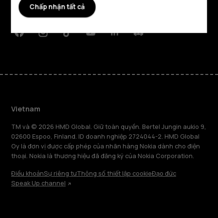
Chấp nhận tất cả
Hỗ trợ
Facebook
Instagram
Tiktok
Youtube
Linkedin
Discord
Vietnam
TM và © 2026 HMD Global. Giữ toàn quyền. Bertel Jungin aukio 9,
02600 Espoo, Finland. ID doanh nghiệp 2724044-2. HMD Global
Oy là đơn vị được cấp phép của nhãn hàng Nokia dành cho điện
thoại. Nokia là thương hiệu đã đăng ký của Nokia Corporation.
Điều khoản
Sự riêng tư
Thông số thiết lập cookie
Đạo đức
Speak Up channel