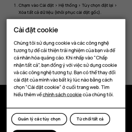
Chạm vào
Cài đặt
>
Hệ thống
>
Tùy chọn đặt lại
>
Xóa tất cả dữ liệu (khôi phục cài đặt gốc)
.
Làm theo hướng dẫn được hiển thị trên điện thoại.
Cài đặt cookie
Chúng tôi sử dụng cookie và các công nghệ
tương tự để cải thiện trải nghiệm của bạn và để
cá nhân hóa quảng cáo. Khi nhấp vào "Chấp
Điện thoại thông minh
Bạn tìm được thông tin hữu ích không?
nhận tất cả", bạn đồng ý với việc sử dụng cookie
Điện thoại phổ thông
và các công nghệ tương tự. Bạn có thể thay đổi
Có
Không
cài đặt của mình vào bất kỳ lúc nào bằng cách
Máy tính bảng
chọn "Cài đặt cookie" ở cuối trang web. Tìm
hiểu thêm về
chính sách cookie
của chúng tôi.
Khám phá
Giới thiệu
Quản lý các tùy chọn
Từ chối tất cả
Planet and people