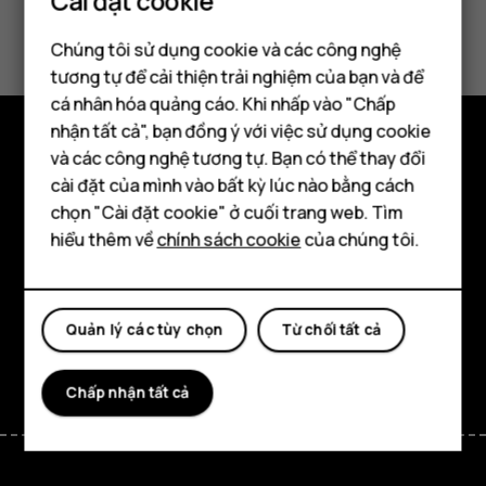
Cài đặt cookie
Bạn tìm được thông tin hữu ích không?
Chúng tôi sử dụng cookie và các công nghệ
Có
Không
tương tự để cải thiện trải nghiệm của bạn và để
cá nhân hóa quảng cáo. Khi nhấp vào "Chấp
Điện thoại thông minh
nhận tất cả", bạn đồng ý với việc sử dụng cookie
Điện thoại phổ thông
và các công nghệ tương tự. Bạn có thể thay đổi
Khám phá
cài đặt của mình vào bất kỳ lúc nào bằng cách
Máy tính bảng
chọn "Cài đặt cookie" ở cuối trang web. Tìm
Giới thiệu
hiểu thêm về
chính sách cookie
của chúng tôi.
Planet and people
Hỗ trợ
Quản lý các tùy chọn
Từ chối tất cả
Facebook
Instagram
Tiktok
Youtube
Linkedin
Discord
Chấp nhận tất cả