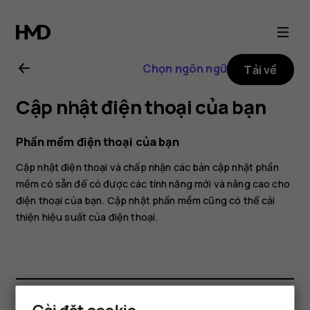
Hướng
dẫn
Chọn ngôn ngữ
Tải về
sử
Cập nhật điện thoại của bạn
dụng
Phần mềm điện thoại của bạn
Nokia
Cập nhật điện thoại và chấp nhận các bản cập nhật phần
mềm có sẵn để có được các tính năng mới và nâng cao cho
3.4
điện thoại của bạn. Cập nhật phần mềm cũng có thể cải
thiện hiệu suất của điện thoại.