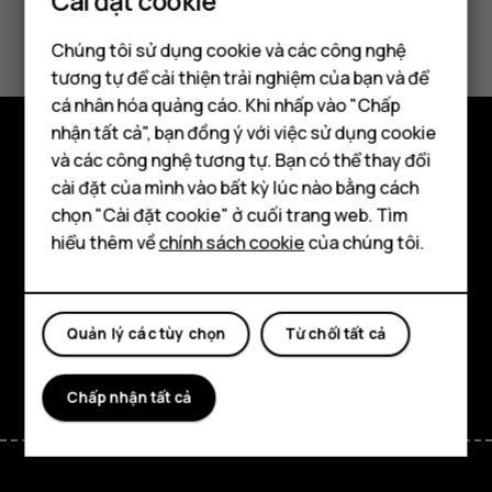
Cài đặt cookie
Bạn tìm được thông tin hữu ích không?
Chúng tôi sử dụng cookie và các công nghệ
Có
Không
tương tự để cải thiện trải nghiệm của bạn và để
cá nhân hóa quảng cáo. Khi nhấp vào "Chấp
Điện thoại thông minh
nhận tất cả", bạn đồng ý với việc sử dụng cookie
Điện thoại phổ thông
và các công nghệ tương tự. Bạn có thể thay đổi
Khám phá
cài đặt của mình vào bất kỳ lúc nào bằng cách
Máy tính bảng
chọn "Cài đặt cookie" ở cuối trang web. Tìm
Giới thiệu
hiểu thêm về
chính sách cookie
của chúng tôi.
Planet and people
Hỗ trợ
Quản lý các tùy chọn
Từ chối tất cả
Facebook
Instagram
Tiktok
Youtube
Linkedin
Discord
Chấp nhận tất cả