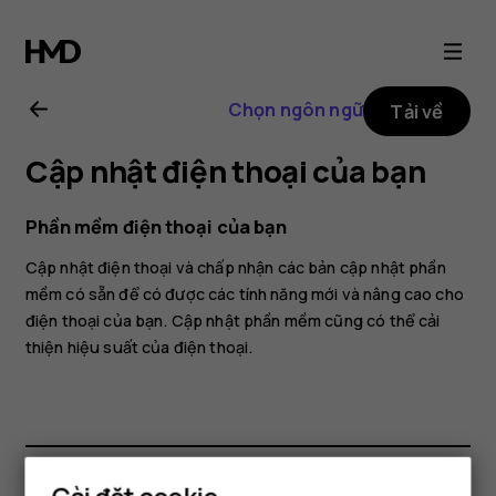
Hướng
dẫn
Chọn ngôn ngữ
Tải về
sử
Cập nhật điện thoại của bạn
dụng
Phần mềm điện thoại của bạn
Nokia
Cập nhật điện thoại và chấp nhận các bản cập nhật phần
mềm có sẵn để có được các tính năng mới và nâng cao cho
8.3
điện thoại của bạn. Cập nhật phần mềm cũng có thể cải
thiện hiệu suất của điện thoại.
5G