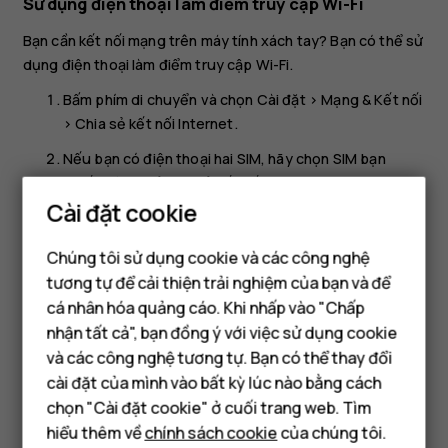
Sử dụng điện thoại làm điểm truy cập Wi-Fi
Bạn cần kết nối mạng trên máy tính xách tay? Bạn có thể sử
dụng điện thoại làm điểm truy cập Wi-Fi.
Bấm phím di chuyển và chọn
Cài đặt
>
Mạng & Kết nối
>
Chia sẻ kết nối Internet
.
Nếu bạn có điện thoại hai SIM, hãy chọn SIM bạn
muốn dùng để chia sẻ kết nối.
Cài đặt cookie
Bật
Điểm truy cập Wi-Fi
.
Giờ đây, bạn có thể làm được những việc như bật Wi-Fi trên
Chúng tôi sử dụng cookie và các công nghệ
máy tính xách tay và kết nối với điểm truy cập Wi-Fi của
tương tự để cải thiện trải nghiệm của bạn và để
điện thoại.
cá nhân hóa quảng cáo. Khi nhấp vào "Chấp
Điện thoại thông minh
nhận tất cả", bạn đồng ý với việc sử dụng cookie
Điện thoại phổ thông
và các công nghệ tương tự. Bạn có thể thay đổi
cài đặt của mình vào bất kỳ lúc nào bằng cách
Máy tính bảng
chọn "Cài đặt cookie" ở cuối trang web. Tìm
hiểu thêm về
chính sách cookie
của chúng tôi.
Bạn tìm được thông tin hữu ích không?