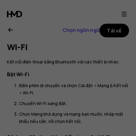
Hướng
dẫn
Chọn ngôn ngữ
Tải về
sử
Wi-Fi
dụng
Kết nối điện thoại bằng Bluetooth với các thiết bị khác.
Nokia
Bật Wi-Fi
800
Bấm phím di chuyển và chọn
Cài đặt
>
Mạng & Kết nối
>
Wi-Fi
.
Chuyển
Wi-Fi
sang
Bật
.
Chọn
Mạng khả dụng
và mạng bạn muốn, nhập mật
khẩu nếu cần, rồi chọn
Kết nối
.