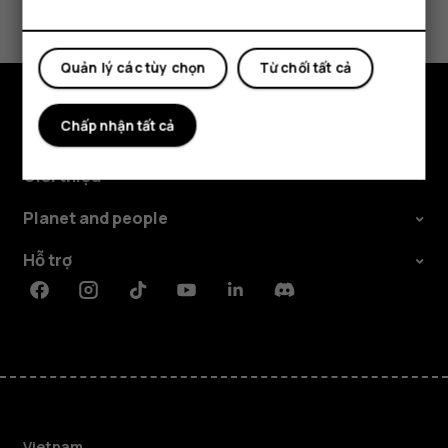
Có
Không
Quản lý các tùy chọn
Từ chối tất cả
Chấp nhận tất cả
Khám phá
Giới thiệu
Planet and people
Hỗ trợ
Facebook
Instagram
Tiktok
Youtube
Linkedin
Discord
Vietnam