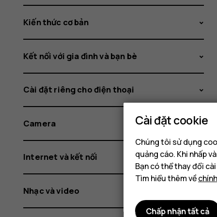
Kiến thức cơ bản
Kết nối với gia đình và bạn bè
Cài đặt riêng cho điện thoại
Cài đặt cookie
Camera
Chúng tôi sử dụng cook
quảng cáo. Khi nhấp và
Internet và kết nối
Bạn có thể thay đổi cà
Tìm hiểu thêm về
chín
Nhạc và video
Chấp nhận tất cả