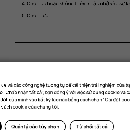
Chọn có hoặc không thêm nhắc nhở vào sự ki
Chọn
Lưu
.
Bạn tìm được thông tin hữu ích k
Có
Không
ie và các công nghệ tương tự để cải thiện trải nghiệm của b
o "Chấp nhận tất cả", bạn đồng ý với việc sử dụng cookie và 
i đặt của mình vào bất kỳ lúc nào bằng cách chọn "Cài đặt coo
h sách cookie
của chúng tôi.
Quản lý các tùy chọn
Từ chối tất cả