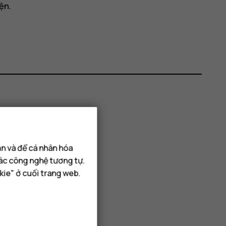
ện.
hông?
ạn và để cá nhân hóa
các công nghệ tương tự.
kie" ở cuối trang web.