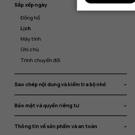
Sắp xếp ngày
Đồng hồ
Lịch
Máy tính
Ghi chú
Trình chuyển đổi
Sao chép nội dung và kiểm tra bộ nhớ
Bảo mật và quyền riêng tư
Thông tin về sản phẩm và an toàn