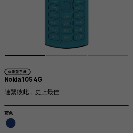
功能型手機
Nokia 105 4G
連繫彼此，史上最佳
顏
藍色
色