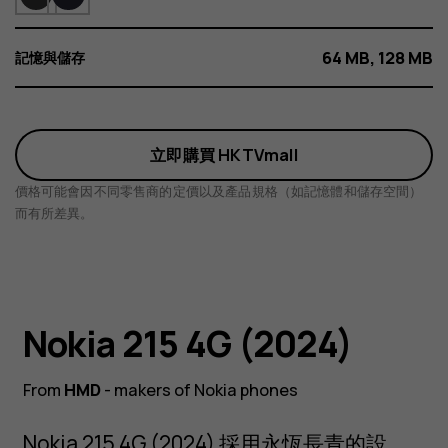
64 MB, 128 MB
記憶與儲存
立即購買 HKTVmall
價格可能會因不同零售商的定價以及產品規格（如記憶體和儲存空間）
而有所差異。
放遠目光
Nokia 215 4G (2024)
From
HMD
- makers of Nokia phones
NOKIA 215 4G
這款現代功能型手機配備 Bluetooth 連接，兼如
Nokia 215 4G (2024) 採用永恆長青的設
同舊式手機般，具有特長電池續航力。