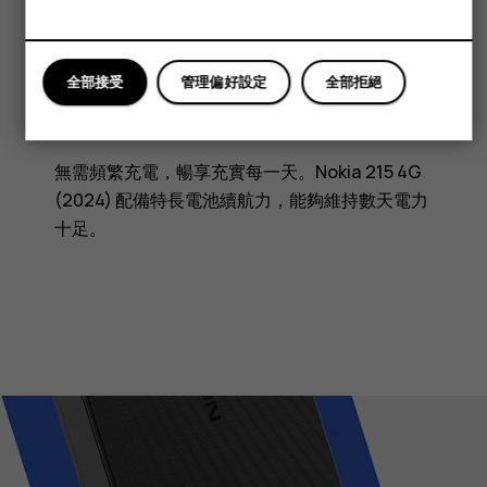
電池
全部接受
管理偏好設定
全部拒絕
暢享精彩每一天。
無需頻繁充電，暢享充實每一天。Nokia 215 4G
(2024) 配備特長電池續航力，能夠維持數天電力
十足。