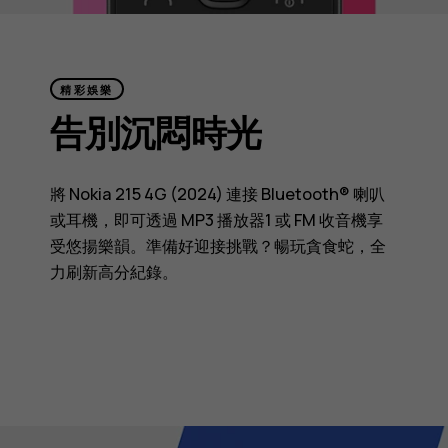
精彩娛樂
告別沉悶時光
將 Nokia 215 4G (2024) 連接 Bluetooth® 喇叭
或耳機，即可透過 MP3 播放器1 或 FM 收音機享
受悠揚樂韻。準備好迎接挑戰？暢玩貪食蛇，全
力刷新高分紀錄。