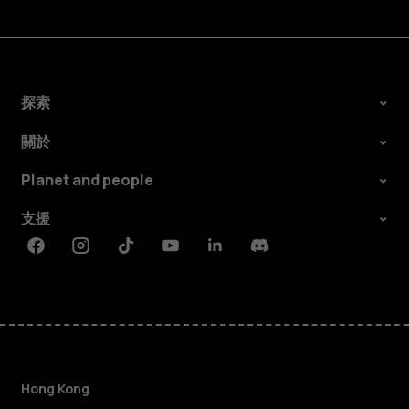
探索
關於
Planet and people
支援
Facebook
Instagram
Tiktok
Youtube
Linkedin
Discord
Hong Kong