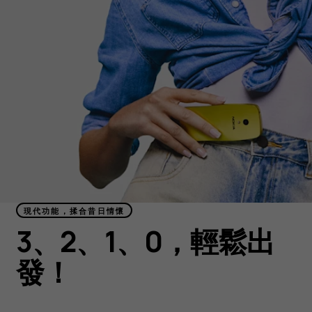
現代功能，揉合昔日情懷
3、2、1、0，輕鬆出
發！