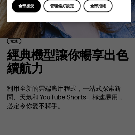
全部接受
管理偏好設定
全部拒絕
電池
經典機型讓你暢享出色
續航力
利用全新的雲端應用程式，一站式探索新
聞、天氣和 YouTube Shorts。極速易用，
必定令你愛不釋手。