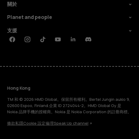
關於
Planet and people
支援
Facebook
Instagram
Tiktok
Youtube
Linkedin
Discord
Hong Kong
TM 和 © 2026 HMD Global。保留所有權利。Bertel Jungin aukio 9,
02600 Espoo, Finland.企業 ID 2724044-2。HMD Global Oy 是
Nokia 品牌手機的授權商。Nokia 是 Nokia Corporation 的註冊商標。
條款
私隱
Cookie 設定
倫理
Speak Up channel
關於