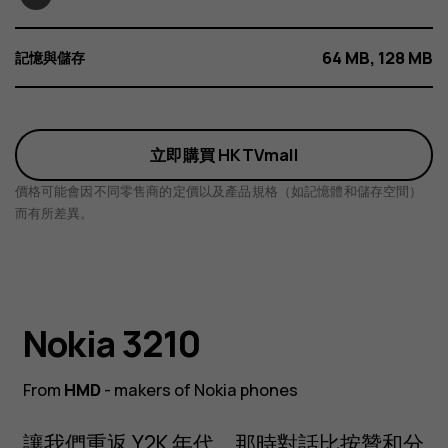
64 MB, 128 MB
記憶與儲存
立即購買 HKTVmall
價格可能會因不同零售商的定價以及產品規格（如記憶體和儲存空間）
而有所差異。
Nokia 3210
Nokia 3210
From
HMD
- makers of Nokia phones
NOKIA 3210
從 Y2K 年代原廠返回，設計上進行了現代化改
讓我們重返 Y2K 年代，那時對話比按贊和分
良。3、2、1、0，出發！