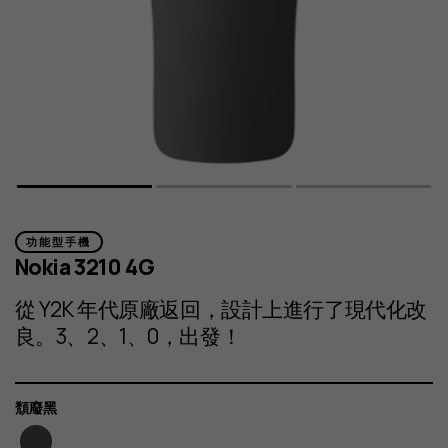
功能型手機
Nokia 3210 4G
從 Y2K 年代原廠返回，設計上進行了現代化改
良。3、2、1、0，出發！
顏
頹廢黑
色