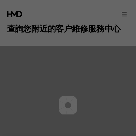
尋
找
查詢您附近的客户維修服務中心
就
近
您
的
Nokia
服