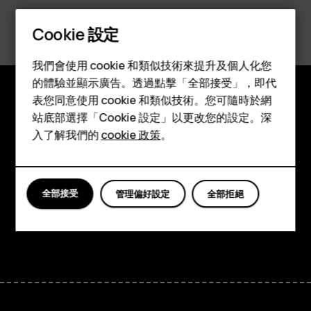
務
Cookie 設定
中
智慧型手機
我們會使用 cookie 和類似技術來提升及個人化您
心
功能型手機
的體驗並顯示廣告。透過點擊「全部接受」，即代
表您同意使用 cookie 和類似技術。您可隨時於網
配件
探索
站底部選擇「Cookie 設定」以更改您的設定。深
平板電腦
入了解我們的
cookie 政策
。
關於
Planet and people
全部接受
管理偏好設定
全部拒絕
支援
Facebook
Instagram
Tiktok
Youtube
Linkedin
Discord