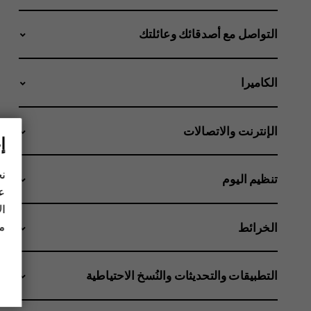
التواصل مع أصدقائك وعائلتك
الكاميرا
الإنترنت والاتصالات
إ
نح
تنظيم اليوم
عل
ال
مز
الخرائط
التطبيقات والتحديثات والنُسخ الاحتياطية