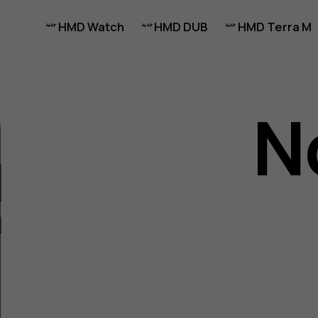
HMD Watch
HMD DUB
HMD Terra M
N