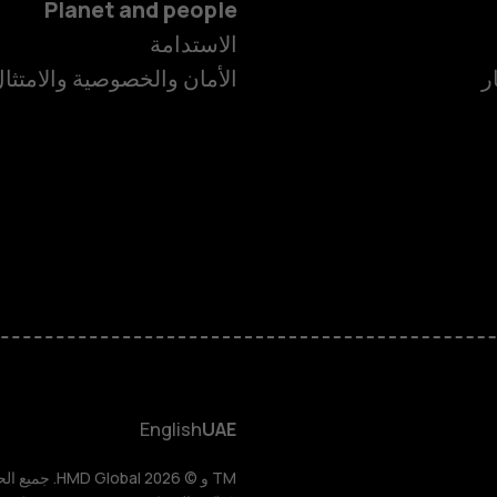
Planet and people
الاستدامة
ر
الأمان والخصوصية والامتثا
الهواتف الذكية
الهواتف المميز
الأكسسوارات
HMD Terra M
HMD DUB
English
UAE