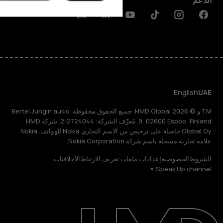
الدعم
Discord
Linkedin
Youtube
Tiktok
Instagram
Facebook
English
UAE
TM و © 2026 HMD Global. جميع الحقوق محفوظة. Bertel Jungin aukio
9, 02600 Espoo, Finland. مُعرِّف الشركة: 2724044-2. شركة HMD
Global Oy حاصلة على ترخيص من الاسم التجاري Nokia للهواتف. Nokia
علامة تجارية مسجلة باسم شركة Nokia Corporation.
الشروط
الخصوصية
إعدادات ملفات تعريف الارتباط
الأخلاقيات
Speak Up channel
حول