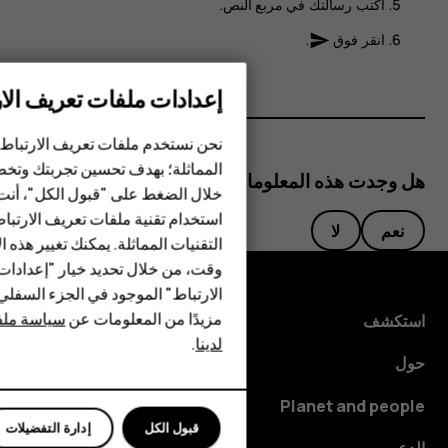
اكتب رسالتك في مربع النص.
انقر فوق
.
send
إعدادات ملفات تعريف الار
الهواتف الذكية
نحن نستخدم ملفات تعريف الارتباط 
الهواتف المميزة
المماثلة؛ بهدف تحسين تجربتك وتخص
هل وجدت هذه المعلومات مفيدة؟
خلال الضغط على "قبول الكل"، أنت
الأكسسوارات
استخدام تقنية ملفات تعريف الارتبا
نعم
لا
HMD Terra M
التقنيات المماثلة. يمكنك تغيير هذه 
وقت، من خلال تحديد خيار "إعدادا
HMD DUB
الارتباط" الموجود في الجزء السفل
مزيدًا من المعلومات عن
سياسة ملفا
استكشف
HMD Watch
لدينا
.
حول
للأعمال
Planet and people
قبول الكل
إدارة التفضيلات