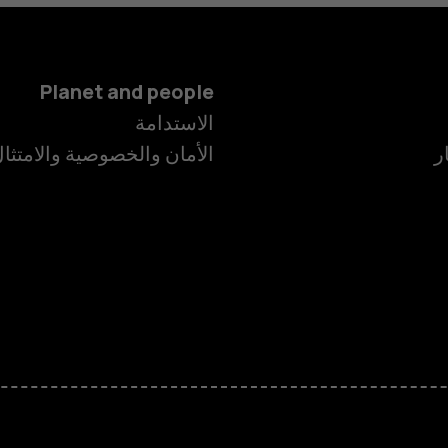
Planet and people
الاستدامة
ر
الأمان والخصوصية والامتثا
الهواتف الذكية
الهواتف المميز
الأكسسوارات
HMD Terra M