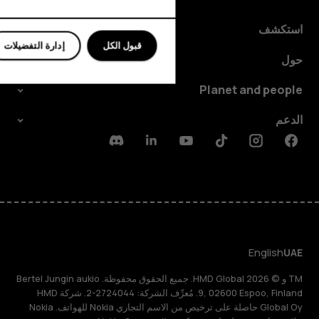
للأعمال
استكشف
قبول الكل
إدارة التفضيلات
حول
Planet and people
الدعم
Discord
Linkedin
Youtube
Tiktok
Instagram
Facebook
English
UAE
TM و © 2026 HMD Global. جميع الحقوق محفوظة. Bertel Jungin aukio
9, 02600 Espoo, Finland. مُعرِّف الشركة: 2724044-2. شركة HMD
Global Oy حاصلة على ترخيص من الاسم التجاري Nokia للهواتف. Nokia