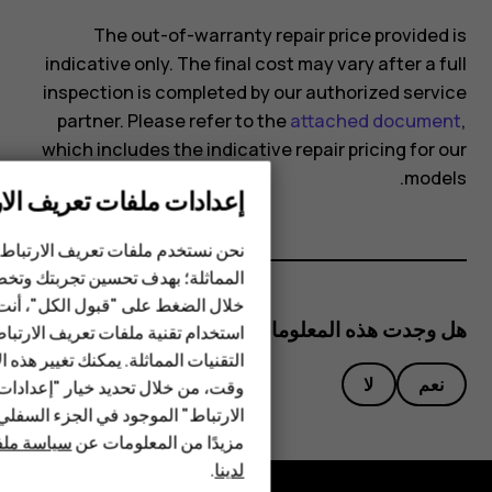
The out-of-warranty repair price provided is
indicative only. The final cost may vary after a full
inspection is completed by our authorized service
partner. Please refer to the
attached document
,
which includes the indicative repair pricing for our
models.
إعدادات ملفات تعريف الار
الهواتف الذكية
نحن نستخدم ملفات تعريف الارتباط 
الهواتف المميزة
المماثلة؛ بهدف تحسين تجربتك وتخص
خلال الضغط على "قبول الكل"، أنت
الأكسسوارات
هل وجدت هذه المعلومات مفيدة؟
استخدام تقنية ملفات تعريف الارتبا
HMD Terra M
التقنيات المماثلة. يمكنك تغيير هذه 
نعم
لا
وقت، من خلال تحديد خيار "إعدادا
HMD DUB
الارتباط" الموجود في الجزء السفل
مزيدًا من المعلومات عن
سياسة ملفا
HMD Watch
لدينا
.