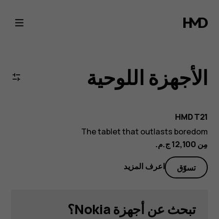
الأجهزة
اللوحية
الأجهزة اللوحية
HMD T21
The tablet that outlasts boredom
مِن ‏12,100 ج.م.‏
اعرف المزيد
تسوّق
تبحث عن أجهزة Nokia؟