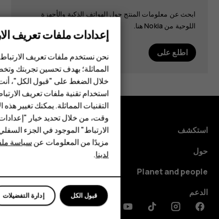
ابحث عن معلومات المنتج حول الهواتف الذكية والأجهزة
اللوحية من Nokia هنا.
إعدادات ملفات تعريف الار
الهواتف الذكية
اطلع على
الهواتف المميزة
نحن نستخدم ملفات تعريف الارتباط 
المماثلة؛ بهدف تحسين تجربتك وتخص
الأكسسوارات
خلال الضغط على "قبول الكل"، أنت
استخدام تقنية ملفات تعريف الارتبا
HMD Terra M
التقنيات المماثلة. يمكنك تغيير هذه 
HMD DUB
وقت، من خلال تحديد خيار "إعدادا
الارتباط" الموجود في الجزء السفل
استكشف
HMD Watch
مزيدًا من المعلومات عن
سياسة ملفا
حول
لدينا
.
للأعمال
Planet and people
الأجهزة اللوحية
الدعم
قبول الكل
إدارة التفضيلات
Discord
Linkedin
Youtube
Tiktok
Instagram
Facebook