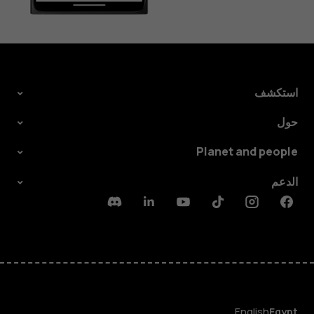
استكشف
حول
Planet and people
الدعم
Discord
Linkedin
Youtube
Tiktok
Instagram
Facebook
English
Egypt