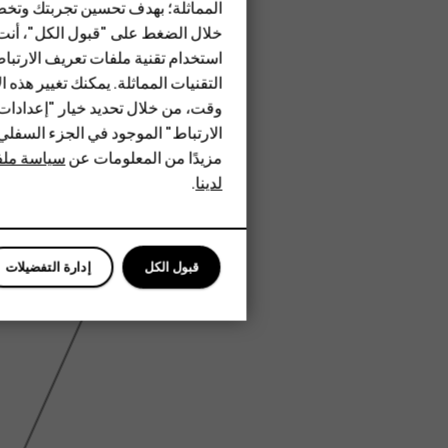
المماثلة؛ بهدف تحسين تجربتك وتخص
الهواتف المميزة
خلال الضغط على "قبول الكل"، أنت
استخدام تقنية ملفات تعريف الارتبا
HMD Terra M
التقنيات المماثلة. يمكنك تغيير هذه 
HMD DUB
وقت، من خلال تحديد خيار "إعدادا
الارتباط" الموجود في الجزء السفل
HMD Watch
مزيدًا من المعلومات عن
سياسة ملفا
لدينا
.
للأعمال
قبول الكل
إدارة التفضيلات