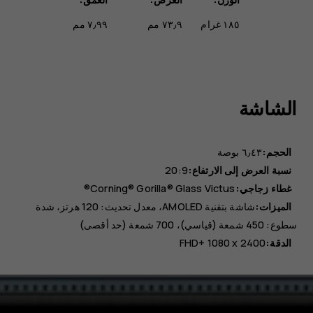
١٨٥ غرام
٧٣٫٩ مم
٧٫٩٩ مم
الشاشة
الحجم:
٦٫٤٣ بوصة
نسبة العرض إلى الارتفاع:
20:9
غطاء زجاجي:
Corning® Gorilla® Glass Victus®
الميزات:
شاشة بتقنية AMOLED، معدل تحديث: 120 هرتز، شدة
سطوع: 450 شمعة (قياسي)، 700 شمعة (حد أقصى)
الدقة:
FHD+ 1080 x 2400