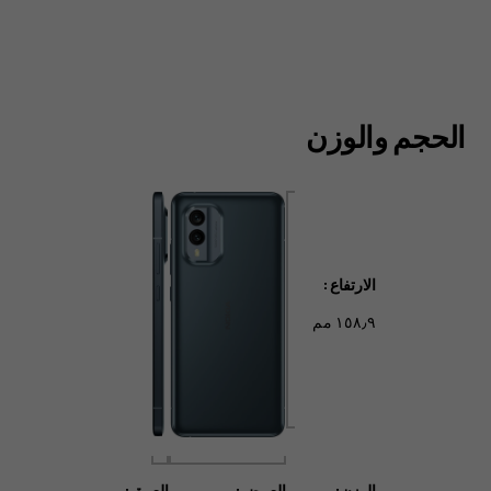
الحجم والوزن
الارتفاع:
١٥٨٫٩ مم
الوزن:
العرض:
العمق: