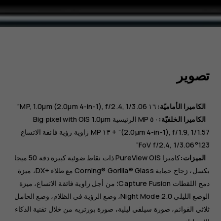
تصوير
الكاميرا الأماميّة:
١٦ MP
1.0µm (2.0µm 4-in-1), f/2.4, 1/3.06”
الكاميرا الخلفيّة:
٥٠ MP
الرئيسية
Big pixel with OIS 1.0µm
(2.0µm 4-in-1), f/1.9, 1/1.57”
+ ١٣ MP
زاوية رؤية فائقة الاتساع
123°FoV f/2.4, 1/3.06”
الميزات:
كاميرا PureView OIS ذات نقاط ضوئية كبيرة دقة 50 ميجا
بكسل، زجاج حماية Corning® Gorilla® Glass مع طلاء +DX، ميزة
دمج اللقطات Capture Fusion؛ من أجل زاوية فائقة الاتساع، ميزة
الوضع الليلي Night Mode 2.0، وضع الرؤية في الظلام، وضع الحامل
ثلاثي القوائم، صورة سيلفي ليلية، صورة بورتريه من خلال تقنية الذكاء