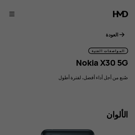
Nokia
X30
5G
العودة
هاتف
المواصفات الفنية
Nokia X30 5G
ذكي
صُنع من أجل أداء أفضل، لفترة أطول
متوافق
مع
الألوان
معايير