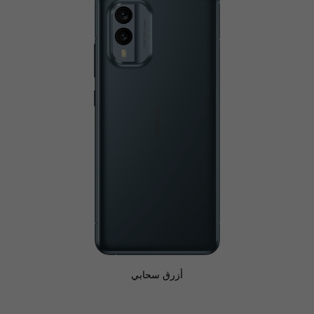
الاستدامة،
ومزود
بكاميرا
بتقنية
OIS
أزرق سحابي