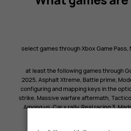
select games through Xbox Game Pass, 
at least the following games through G
2025, Asphalt Xtreme, Battle prime, Mod
configuring and mapping keys in the option
strike, Massive warfare aftermath, Tactic
Among us, Car x rally, Real racing 3, Mad
Diablo immortal, Sky, Lego Ninjago 
Torchlight infinite, Nexomon Extinctio