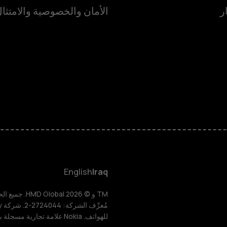
ر
الأمان والخصوصية والامتثا
الهواتف الذكية
الهواتف المميز
HMD Terra M
HMD DUB
English
Iraq
HMD Watch
للهواتف. Nokia علامة تجارية مسجلة باسم شركة Nokia Corporation.