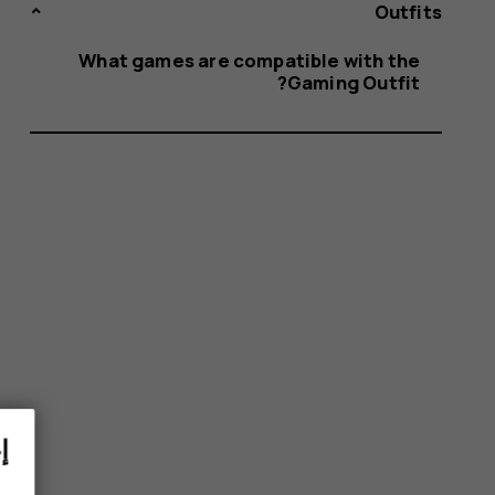
with
Outfits
What games are compatible with the
Gaming Outfit?
the
Gaming
Outfit?
إ