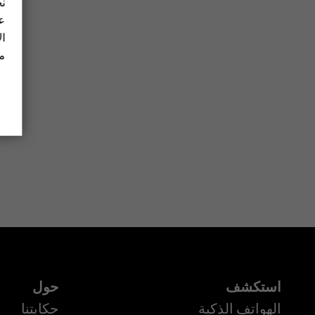
نح
عل
ال
مز
استكشف
حول
الهواتف الذكية
حكايتنا