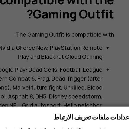
Gaming Outfit?
The Gaming Outfit is compatible with:
Nvidia GForce Now, PlayStation Remote
Play and Blacknut Cloud Gaming
oogle Play: Dead Cells, Football League
ern Combat 5, Frag, Dead Trigger (after
s), Marvel future fight, Unkilled, Blood
ool, Asphalt 8, DH5, Disney speedstorm,
den NFL, Grid autosport, Hello neighbor,
Shadow of Ronin, Football League 2025,
عدادات ملفات تعريف الارتباط
n, Tower of Fantasy, Lego StarWars: the