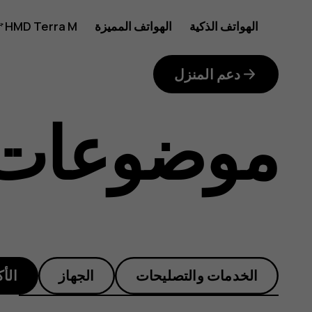
What
الهواتف الذكية
الهواتف المميزة
HMD Terra M
للأعمال
games
دعم المنزل
موضوعات 
are
ompatible
الخدمات والتصليحات
الجهاز
الأ