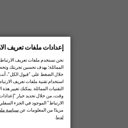
إعدادات ملفات تعريف الار
الهواتف الذكية
نحن نستخدم ملفات تعريف الارتباط 
الهواتف المميزة
المماثلة؛ بهدف تحسين تجربتك وتخص
خلال الضغط على "قبول الكل"، أنت
الأكسسوارات
استخدام تقنية ملفات تعريف الارتبا
HMD Terra M
التقنيات المماثلة. يمكنك تغيير هذه 
وقت، من خلال تحديد خيار "إعدادا
HMD DUB
الارتباط" الموجود في الجزء السفل
مزيدًا من المعلومات عن
سياسة ملفا
HMD Watch
لدينا
.
للأعمال