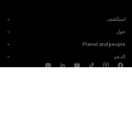
استكشف
حول
حول
Planet and people
الدعم
English
Saudi Arabia
الدعم
Discord
Linkedin
Youtube
Tiktok
Instagram
Facebook
English
Saudi Arabia
TM و © 2026 HMD Global. جميع الحقوق محفوظة. Bertel Jungin aukio
9, 02600 Espoo, Finland. مُعرِّف الشركة: 2724044-2. شركة HMD