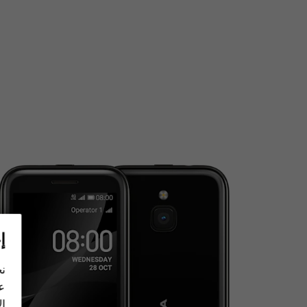
إ
نح
عل
ال