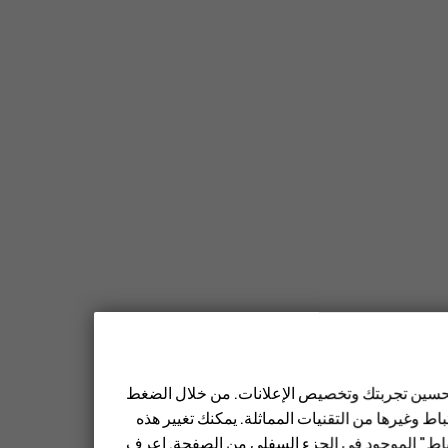
 تحسين تجربتك وتخصيص الإعلانات. من خلال الضغط
ط وغيرها من التقنيات المماثلة. يمكنك تغيير هذه
تباط" الموجود في الجزء السفلي من الصفحة. اعرف