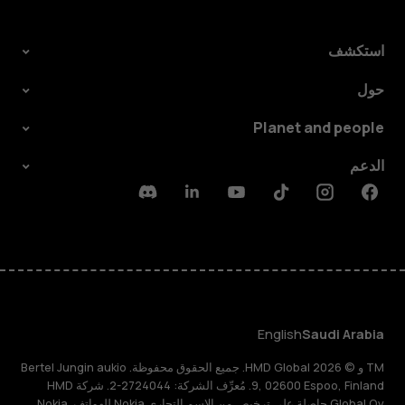
استكشف
حول
Planet and people
الدعم
Discord
Linkedin
Youtube
Tiktok
Instagram
Facebook
English
Saudi Arabia
TM و © 2026 HMD Global. جميع الحقوق محفوظة. Bertel Jungin aukio
9, 02600 Espoo, Finland. مُعرِّف الشركة: 2724044-2. شركة HMD
Global Oy حاصلة على ترخيص من الاسم التجاري Nokia للهواتف. Nokia