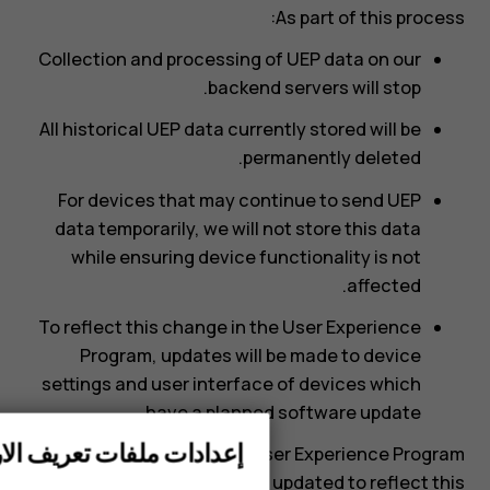
As part of this process:
Collection and processing of UEP data on our
backend servers will stop.
All historical UEP data currently stored will be
permanently deleted.
For devices that may continue to send UEP
data temporarily, we will not store this data
while ensuring device functionality is not
affected.
To reflect this change in the User Experience
Program, updates will be made to device
settings and user interface of devices which
have a planned software update.
إعدادات ملفات تعريف الار
Our Privacy Policy and User Experience Program
الهواتف الذكية
documentation will be updated to reflect this