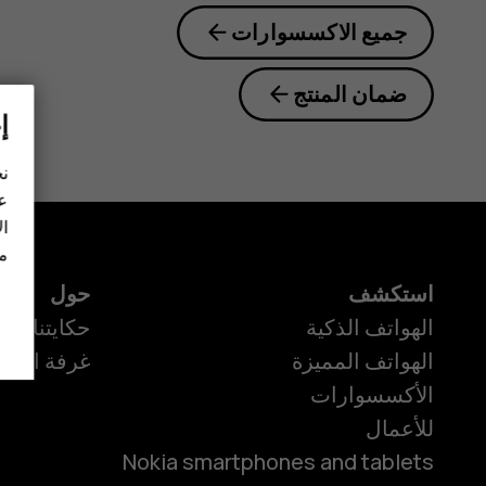
Guide
جميع الاكسسوارات
ضمان المنتج
إ
نح
عل
ال
مز
استكشف
حول
الهواتف الذكية
حكايتنا
الهواتف المميزة
غرفة الأخبا
الأكسسوارات
للأعمال
Nokia smartphones and tablets