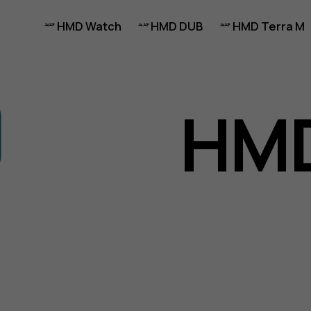
HMD Watch
HMD DUB
HMD Terra M
HM