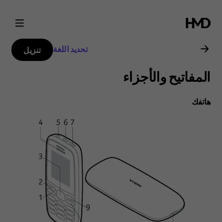
دليل
مستخدم
تحديد اللغة
تنزيل
هاتف
المفاتيح والأجزاء
(2019)
هاتفك‬
Nokia
105