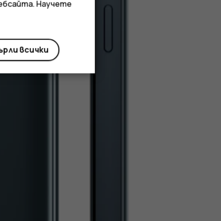
уебсайта. Научете
рли всички