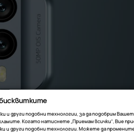
 бисквитките
и и други подобни технологии, за да подобрим Вашет
кламите. Когато натиснете „Приемам всички“, Вие пр
ки и други подобни технологии. Можете да променит