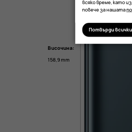
всяко време, като и
повече за нашата
п
Потвърди всичк
Височина:
158,9 mm