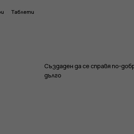
в
ри
Таблети
он
Създаден да се справя по-добр
дълго