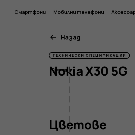
Устойчи
Смартфони
Мобилни телефони
Аксесоа
смартф
Назад
ТЕХНИЧЕСКИ СПЕЦИФИКАЦИИ
Nokia
Nokia X30 5G
Преглед
Цветове
Размер и тегло
X30
Дисплей
Създаване на изображения
Цветове
Свързаност
Батерия и зареждане