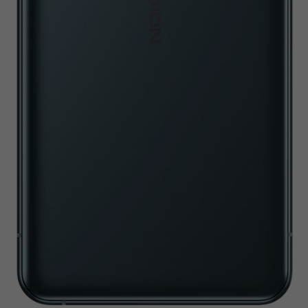
а
зация
жението