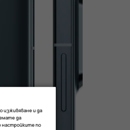
о изживяване и да
иемате да
е настройките по