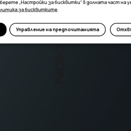
зберете „Настройки за бисквитки“ в долната част на 
олитика за бисквитките
.
и
Управление на предпочитанията
Отхвъ