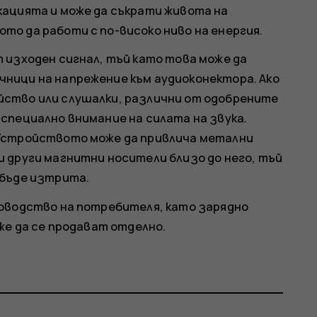
кацията и може да съкрати живота на
о да работи с по-високо ниво на енергия.
 изходен сигнал, тъй като това може да
ници на напрежение към аудиоконектора. Ако
ство или слушалки, различни от одобрените
специално внимание на силата на звука.
 Устройството може да привлича метални
 други магнитни носители близо до него, тъй
 бъде изтрита.
ководство на потребителя, като зарядно
же да се продават отделно.