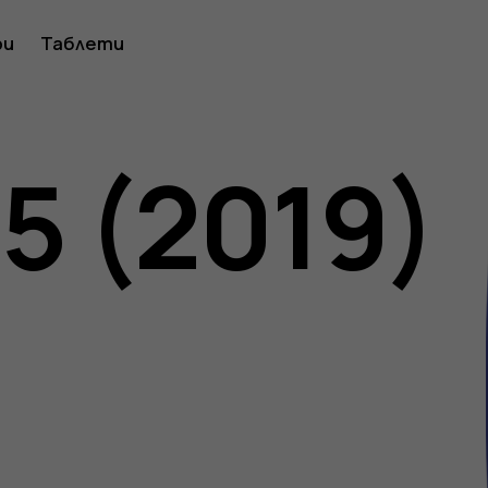
ство
ри
Таблети
05 (2019)
ителя