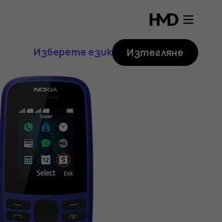
Изберете език
Изтегляне