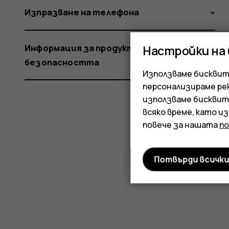
Изпразване на телефона
Информация за продукта и
Настройки на
безопасността
Използваме бисквитк
персонализираме ре
използваме бисквит
всяко време, като и
повече за нашата
п
Потвърди всичк