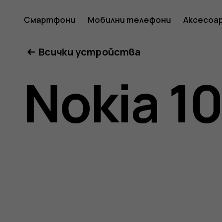
Ръковод
Смартфони
Мобилни телефони
Аксесоа
Всички устройства
на
Nokia 1
потреб
за