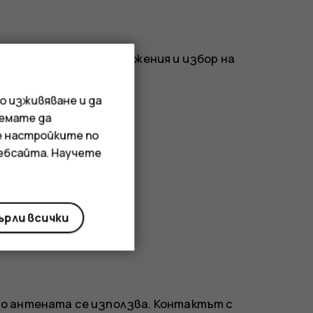
стъп до вашите приложения и избор на
о изживяване и да
иемате да
е настройките по
уебсайта. Научете
рли всички
о антената се използва. Контактът с