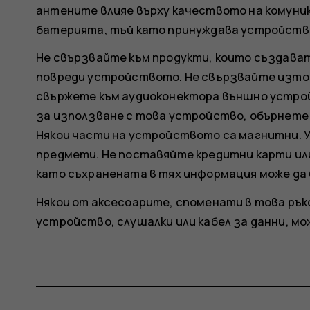
антените влияе върху качеството на комуни
батерията, тъй като принуждава устройствот
Не свързвайте към продукти, които създават
повреди устройството. Не свързвайте източ
свържете към аудиоконектора външно устрой
за използване с това устройство, обърнете 
Някои части на устройството са магнитни.
предмети. Не поставяйте кредитни карти или
като съхранената в тях информация може да
Някои от аксесоарите, споменати в това ръ
устройство, слушалки или кабел за данни, мо