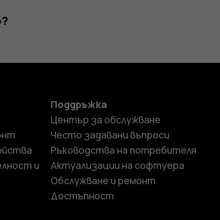
р?
Поддръжка
Център за обслужване
онт
Често задавани въпроси
ойства
Ръководства на потребителя
елност и
Актуализации на софтуера
Обслужване и ремонт
Достъпност