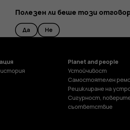
Полезен ли беше този отгово
Да
Не
ация
Planet and people
 история
Устойчивост
Самостоятелен рем
Рециклиране на устр
Сигурност, поверит
съответствие