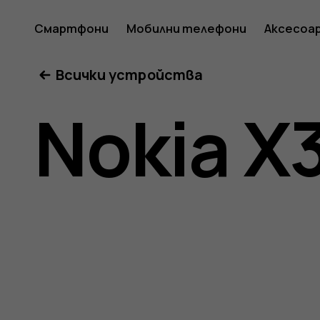
Ръковод
Смартфони
Мобилни телефони
Аксесоа
Всички устройства
на
Nokia X
потреб
за