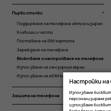
Първи стъпки
Поддържане на телефона актуализиран
Клавиши и части
Поставяне на SIM картата
Зареждане на телефона
Включване и настройване на телефона
Използване на сензорния екран
Използване на eSIM карта
Настройки на
Използваме бисквитк
Защита на телефона
персонализираме ре
използваме бисквит
всяко време, като и