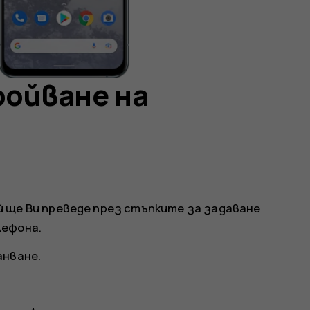
ройване на
 ще Ви преведе през стъпките за задаване
лефона.
анване.