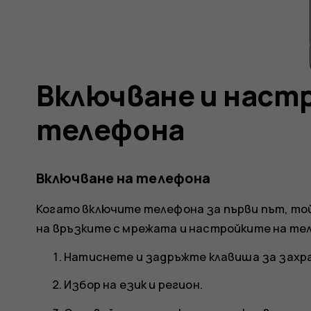
Включване и наст
телефона
Включване на телефона
Когато включите телефона за първи път, той
на връзките с мрежата и настройките на те
Натиснете и задръжте клавиша за захр
Избор на език и регион.