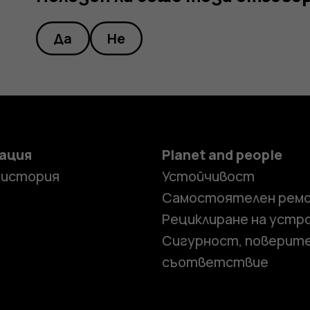
Да
Не
ация
Planet and people
 история
Устойчивост
Самостоятелен рем
Рециклиране на устр
Сигурност, поверит
съответствие