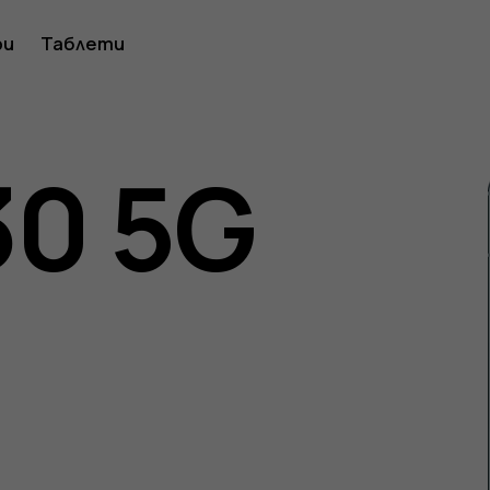
ство
ри
Таблети
30 5G
ителя