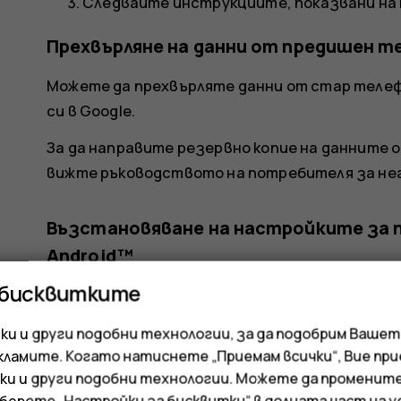
Следвайте инструкциите, показвани на
Прехвърляне на данни от предишен т
Можете да прехвърляте данни от стар телеф
си в Google.
За да направите резервно копие на данните о
вижте ръководството на потребителя за нег
Възстановяване на настройките за 
Android™
 бисквитките
Ако предишното ви устройство е било с Andro
копие на данните ви в профила ви в Google,
и и други подобни технологии, за да подобрим Вашет
паролите за приложенията си.
кламите. Когато натиснете „Приемам всички“, Вие пр
ки и други подобни технологии. Можете да променит
Докоснете
Настройки
>
Пароли и профил
зберете „Настройки за бисквитки“ в долната част на 