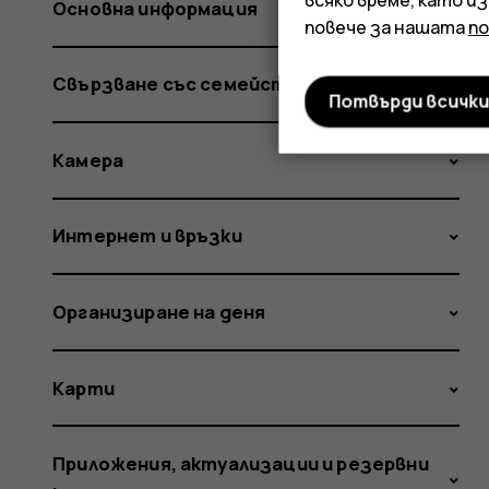
Основна информация
повече за нашата
п
Свързване със семейство и приятели
Потвърди всичк
Камера
Интернет и връзки
Организиране на деня
Карти
Приложения, актуализации и резервни