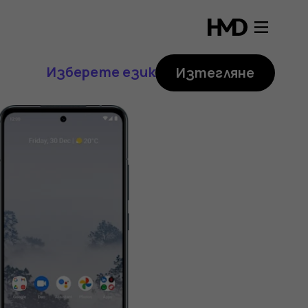
Изберете език
Изтегляне