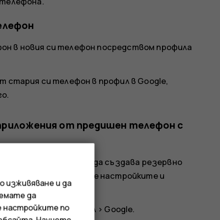
 телефона.
елефон
он в новия си телефон посредством профила
т стария си телефон в профил в Google,
о.
приложения от предишен телефон с
id и сте го настроили да създава резервно
 можете да възстановите настройките и
о изживяване и да
иемате да
е настройките по
и
>
Добавяне на профил
>
Google
.
уебсайта. Научете