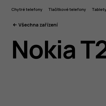
Uživatel
Chytré telefony
Tlačítkové telefony
Tablet
Všechna zařízení
příručka
Nokia T
k tabletu
Nokia