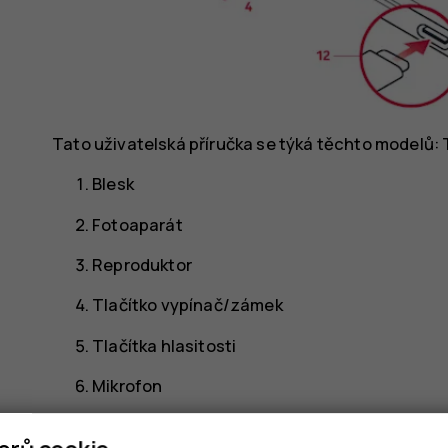
Tato uživatelská příručka se týká těchto modelů: 
Blesk
Fotoaparát
Reproduktor
Tlačítko vypínač/zámek
Tlačítka hlasitosti
Mikrofon
Slot pro SIM a paměťovou kartu (TA-1394, TA