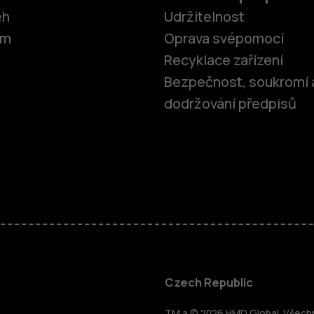
ěh
Udržitelnost
om
Oprava svépomocí
Recyklace zařízení
Bezpečnost, soukromí 
dodržování předpisů
Chytré tele
Czech Republic
TM a © 2026 HMD Global. Všechna