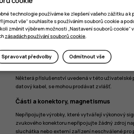
orů cookie
Hallův snímač
bné technologie používáme ke zlepšení vašeho zážitku a k p
Přední fotoaparát
„Přijmout vše“ souhlasíte s používáním souborů cookie a pod
oli změnit výběrem možnosti „Nastavení souborů cookie“ v 
Snímač světla
ich
zásadách používání souborů cookie
.
Reproduktor
Konektor USB
Spravovat předvolby
Odmítnout vše
Sluchátkový konektor
Některá příslušenství uvedená v této uživatelské 
datový kabel, se mohou prodávat zvlášť.
Části a konektory, magnetismus
Nepřipojujte výrobky, které vytvářejí výkonový sig
zvukového konektoru nepřipojujte žádný zdroj na
sluchátka nebo externí zařízení neschválené pro p