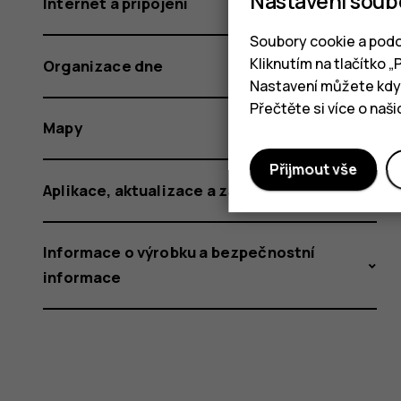
Nastavení soub
Internet a připojení
Soubory cookie a podo
Kliknutím na tlačítko 
Organizace dne
Nastavení můžete kdyk
Přečtěte si více o naš
Mapy
Přijmout vše
Aplikace, aktualizace a zálohování
Informace o výrobku a bezpečnostní
informace