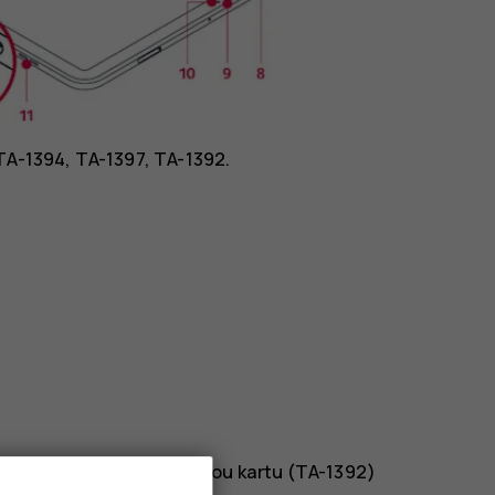
TA-1394, TA-1397, TA-1392.
-1397), slot pro paměťovou kartu (TA-1392)