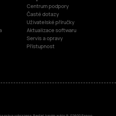
Centrum podpory
Časté dotazy
Uživatelské příručky
a
Aktualizace softwaru
Servis a opravy
Přístupnost
fony
 práva vyhrazena. Bertel Jungin aukio 9, 02600 Espoo,