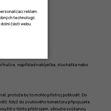
ersonalizaci reklam.
obných technologií.
dolní části webu.
příručce, například nabíječka, sluchátka nebo
nál, protože by to mohlo přístroj poškodit. Do
pětí. Když do zvukového konektoru připojujete
oužití s tímto přístrojem, věnujte zvýšenou