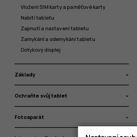
Vložení SIM karty a paměťové karty
Nabití tabletu
Zapnutí a nastavení tabletu
Zamykání a odemykání tabletu
Dotykový displej
Základy
Ochraňte svůj tablet
Fotoaparát