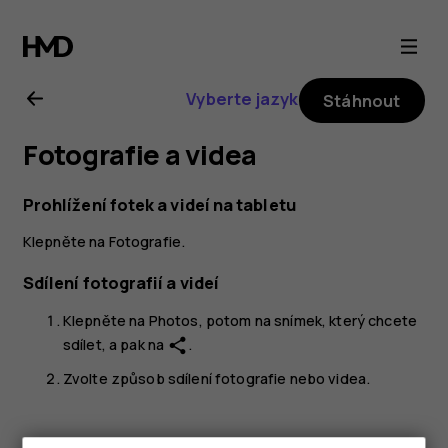
Uživatelská
příručka
Vyberte jazyk
Stáhnout
k tabletu
Fotografie a videa
Nokia
Prohlížení fotek a videí na tabletu
T20
Klepněte na
Fotografie
.
Sdílení fotografií a videí
Klepněte na
Photos
, potom na snímek, který chcete
sdílet, a pak na
.
share
Zvolte způsob sdílení fotografie nebo videa.