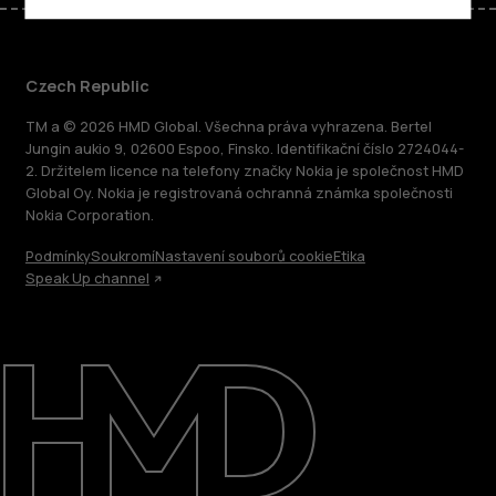
Czech Republic
TM a © 2026 HMD Global. Všechna práva vyhrazena. Bertel
Jungin aukio 9, 02600 Espoo, Finsko. Identifikační číslo 2724044-
2. Držitelem licence na telefony značky Nokia je společnost HMD
Global Oy. Nokia je registrovaná ochranná známka společnosti
Nokia Corporation.
Podmínky
Soukromí
Nastavení souborů cookie
Etika
Speak Up channel
O nás
Oprava, opětovné použití, recyklace
Podpora
Czech Republic