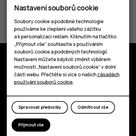
Nastavení souborů cookie
Soubory cookie a podobné technologie
Pomohlo vám to?
používáme ke zlepšení vašeho zážitku
a k personalizaci reklam. Kliknutím na tlačítko
Ano
Ne
Chytré telefony
„Přijmout vše“ souhlasíte s používáním
souborů cookie a podobných technologií.
Tlačítkové telefony
Nastavení můžete kdykoli změnit výběrem
Prozkoumat
možnosti „Nastavení souborů cookie“ v dolní
Tablety
části webu. Přečtěte si více o našich
zásadách
O nás
používání souborů cookie
.
Planet and people
Podpora
Spravovat předvolby
Odmítnout vše
Facebook
Instagram
Tiktok
Youtube
Linkedin
Discord
Přijmout vše