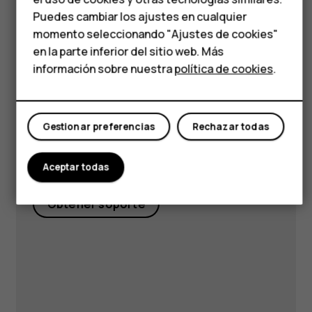
¿Tienes preguntas?
HMD Terra M
Puedes cambiar los ajustes en cualquier
momento seleccionando "Ajustes de cookies"
Comprar
en la parte inferior del sitio web. Más
información sobre nuestra
política de cookies
.
Mi cuenta
Visita nuestro centro de
soporte para
respuestas y
Gestionar preferencias
Rechazar todas
apoyo.
Aceptar todas
Obtener soporte