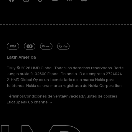
Facebook
Instagram
Tiktok
Youtube
Linkedin
Discord
Latin America
TM y © 2026 HMD Global. Todos los derechos reservados. Bertel
Jungin aukio 9, 02600 Espoo, Finlandia. ID de empresa 2724044-
2. HMD Global Oy es un licenciatario de la marca Nokia para
teléfonos. Nokia es una marca registrada de Nokia Corporation.
Términos
Condiciones de venta
Privacidad
Ajustes de cookies
Acerca de
Ética
Speak Up channel
Blog
Reparar, reutilizar, reciclar
Sostenibilidad