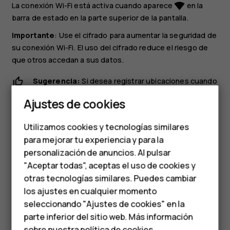
La conexión Wi-Fi está activa cuando aparece
en la
network_wifi
barra de estado en la parte superior de la pantalla.
Importante
: Use el cifrado para aumentar la seguridad de
su conexión Wi-Fi. El uso del cifrado reduce el riesgo de
que otros accedan a sus datos.
Sugerencia:
Si desea registrar ubicaciones cuando
Smartphones
la señal de satélite no esté disponible, por ejemplo,
Ajustes de cookies
cuando esté en interiores o entre edificios altos,
Teléfonos de gama
active Wi-Fi para mejorar la precisión del
Utilizamos cookies y tecnologías similares
posicionamiento.
media
para mejorar tu experiencia y para la
personalización de anuncios. Al pulsar
Teléfonos para
"Aceptar todas", aceptas el uso de cookies y
personas mayores
otras tecnologías similares. Puedes cambiar
los ajustes en cualquier momento
HMD Terra M
seleccionando "Ajustes de cookies" en la
¿Te ha parecido útil?
parte inferior del sitio web. Más información
Comprar
sobre nuestra
política de cookies
.