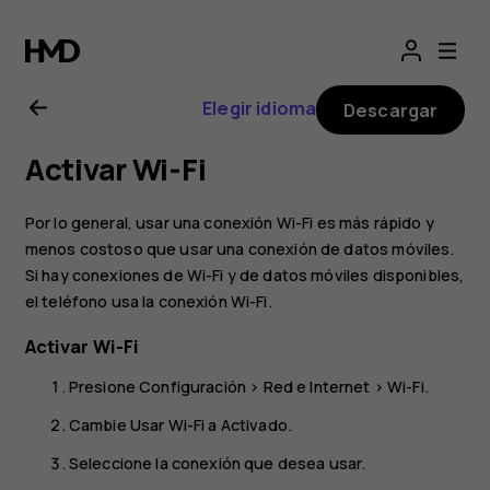
Manual
del
Elegir idioma
Descargar
usuario
Activar Wi-Fi
de
Por lo general, usar una conexión Wi-Fi es más rápido y
Nokia
menos costoso que usar una conexión de datos móviles.
Si hay conexiones de Wi-Fi y de datos móviles disponibles,
el teléfono usa la conexión Wi-Fi.
G20
Activar Wi-Fi
Presione
Configuración
>
Red e Internet
>
Wi-Fi
.
Cambie
Usar Wi-Fi
a Activado.
Seleccione la conexión que desea usar.