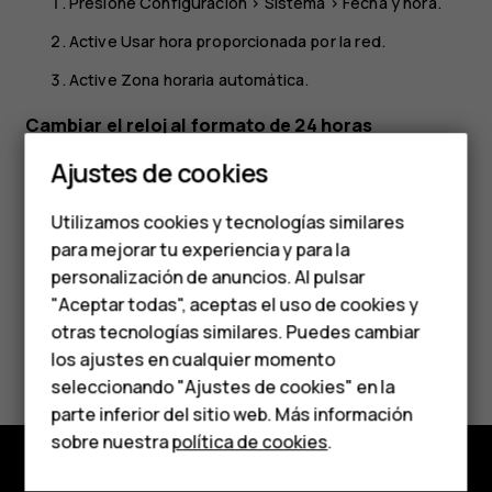
Presione
Configuración
>
Sistema
>
Fecha y hora
.
Active
Usar hora proporcionada por la red
.
Active
Zona horaria automática
.
Cambiar el reloj al formato de 24 horas
Smartphones
Ajustes de cookies
Presione
Configuración
>
Sistema
>
Fecha y hora
y active
Teléfonos de gama
Usar formato de 24 horas
.
Utilizamos cookies y tecnologías similares
media
para mejorar tu experiencia y para la
personalización de anuncios. Al pulsar
Teléfonos para
"Aceptar todas", aceptas el uso de cookies y
personas mayores
otras tecnologías similares. Puedes cambiar
¿Te ha parecido útil?
los ajustes en cualquier momento
HMD Terra M
seleccionando "Ajustes de cookies" en la
Sí
No
parte inferior del sitio web. Más información
Comprar
sobre nuestra
política de cookies
.
Mi cuenta