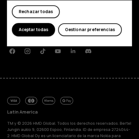
Comprar
Rechazar todas
Acerca de
Planet and people
Aceptar todas
Gestionar preferencias
Soporte
Facebook
Instagram
Tiktok
Youtube
Linkedin
Discord
Latin America
TM y © 2026 HMD Global. Todos los derechos reservados. Bertel
Jungin aukio 9, 02600 Espoo, Finlandia. ID de empresa 2724044-
2. HMD Global Oy es un licenciatario de la marca Nokia para