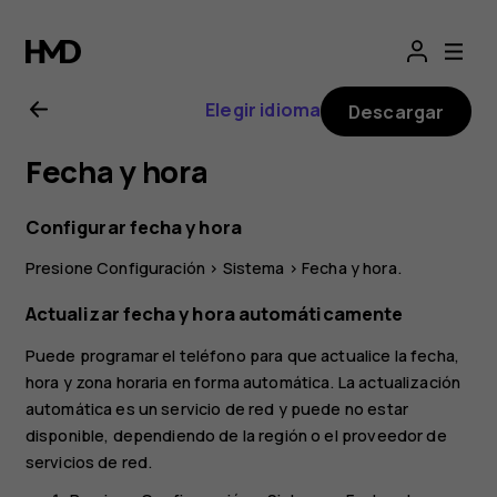
Manual
del
Elegir idioma
Descargar
usuario
Fecha y hora
de
Configurar fecha y hora
Nokia
Presione
Configuración
>
Sistema
>
Fecha y hora
.
G20
Actualizar fecha y hora automáticamente
Puede programar el teléfono para que actualice la fecha,
hora y zona horaria en forma automática. La actualización
automática es un servicio de red y puede no estar
disponible, dependiendo de la región o el proveedor de
servicios de red.