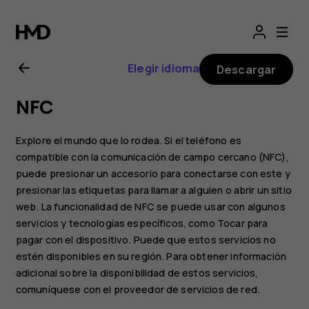
Manual
del
Elegir idioma
Descargar
usuario
NFC
de
Explore el mundo que lo rodea. Si el teléfono es
Nokia
compatible con la comunicación de campo cercano (NFC),
puede presionar un accesorio para conectarse con este y
presionar las etiquetas para llamar a alguien o abrir un sitio
G20
web. La funcionalidad de NFC se puede usar con algunos
servicios y tecnologías específicos, como Tocar para
pagar con el dispositivo. Puede que estos servicios no
estén disponibles en su región. Para obtener información
adicional sobre la disponibilidad de estos servicios,
comuníquese con el proveedor de servicios de red.