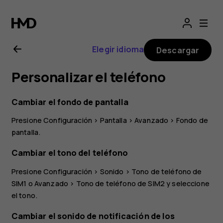
Manual
del
Elegir idioma
Descargar
usuario
Personalizar el teléfono
de
Cambiar el fondo de pantalla
Nokia
Presione
Configuración
>
Pantalla
>
Avanzado
>
Fondo de
pantalla
.
G20
Cambiar el tono del teléfono
Presione
Configuración
>
Sonido
>
Tono de teléfono de
SIM1
o
Avanzado
>
Tono de teléfono de SIM2
y seleccione
el tono.
Cambiar el sonido de notificación de los