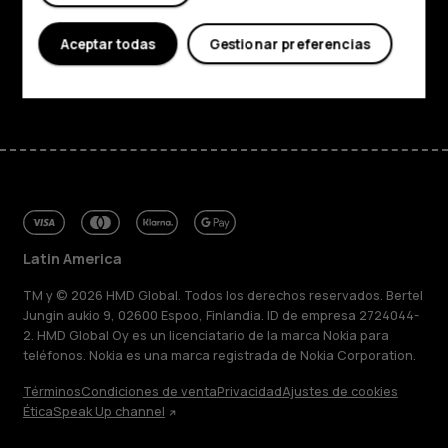
Soporte
Aceptar todas
Gestionar preferencias
Facebook
Instagram
Tiktok
Youtube
Linkedin
Discord
Latin America
TM y © 2026 HMD Global. Todos los derechos reservados. Bertel
Jungin aukio 9, 02600 Espoo, Finlandia. ID de empresa 2724044-
2. HMD Global Oy es un licenciatario de la marca Nokia para
teléfonos. Nokia es una marca registrada de Nokia Corporation.
Términos
Condiciones de venta
Privacidad
Ajustes de cookies
Ética
Speak Up channel
Acerca de