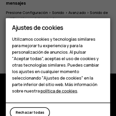
mensajes
Presione
Configuración
>
Sonido
>
Avanzado
>
Sonido de
notificación predeterminado
.
Smartphones
Ajustes de cookies
Teléfonos de gama
Utilizamos cookies y tecnologías similares
media
para mejorar tu experiencia y para la
personalización de anuncios. Al pulsar
Teléfonos para
¿Te ha parecido útil?
"Aceptar todas", aceptas el uso de cookies y
personas mayores
otras tecnologías similares. Puedes cambiar
Sí
No
los ajustes en cualquier momento
HMD Terra M
seleccionando "Ajustes de cookies" en la
parte inferior del sitio web. Más información
Comprar
sobre nuestra
política de cookies
.
Comprar
Mi cuenta
Acerca de
Rechazar todas
Planet and people