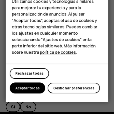
de su teléfono Android™ anterior
Utilizamos cookies y tecnologías similares
media
para mejorar tu experiencia y para la
Si su teléfono anterior era Android y tenía habilitada la
personalización de anuncios. Al pulsar
Teléfonos para
opción de copia de seguridad en la cuenta de Google,
"Aceptar todas", aceptas el uso de cookies y
entonces puede restaurar las configuraciones de las
personas mayores
otras tecnologías similares. Puedes cambiar
aplicaciones y las contraseñas de Wi-Fi.
los ajustes en cualquier momento
HMD Terra M
Presione
Configuración
>
Sistema
>
Copia de
seleccionando "Ajustes de cookies" en la
seguridad
.
parte inferior del sitio web. Más información
Comprar
sobre nuestra
política de cookies
.
Cambie
Copia de seguridad a Google Drive
a
Activado
.
Mi cuenta
Rechazar todas
Aceptar todas
Gestionar preferencias
¿Te ha parecido útil?
Sí
No