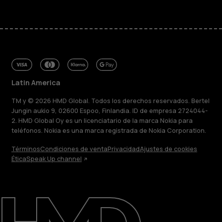
Latin America
TM y © 2026 HMD Global. Todos los derechos reservados. Bertel
Jungin aukio 9, 02600 Espoo, Finlandia. ID de empresa 2724044-
2. HMD Global Oy es un licenciatario de la marca Nokia para
teléfonos. Nokia es una marca registrada de Nokia Corporation.
Términos
Condiciones de venta
Privacidad
Ajustes de cookies
Ética
Speak Up channel
Acerca de
Blog
Reparar, reutilizar, reciclar
Sostenibilidad