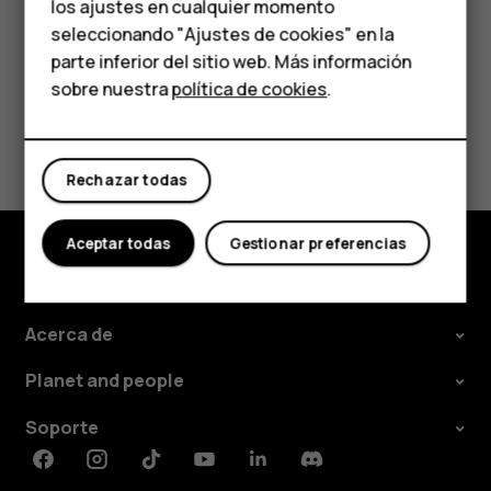
los ajustes en cualquier momento
HMD Terra M
seleccionando "Ajustes de cookies" en la
parte inferior del sitio web. Más información
Comprar
sobre nuestra
política de cookies
.
¿Te ha parecido útil?
Mi cuenta
Rechazar todas
Sí
No
Aceptar todas
Gestionar preferencias
Comprar
Acerca de
Planet and people
Soporte
Facebook
Instagram
Tiktok
Youtube
Linkedin
Discord