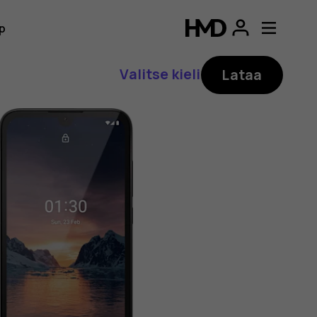
p
Valitse kieli
Lataa