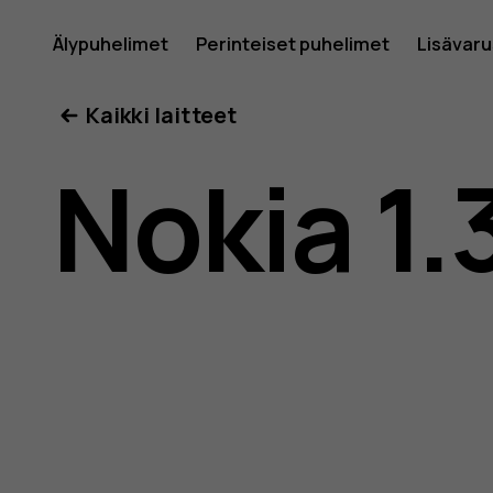
Nokia
Älypuhelimet
Perinteiset puhelimet
Lisävar
Oma tili
Kaikki laitteet
1.3:n
Nokia 1.
käyttöop