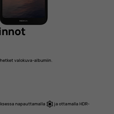
innot
t hetket valokuva-albumiin.
tuksessa napauttamalla
ja ottamalla
HDR
-