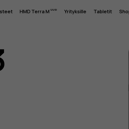
usteet
HMD Terra M
Yrityksille
Tabletit
Sho
3
as