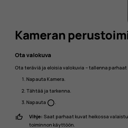
Kameran perustoim
Ota valokuva
Ota teräviä ja eloisia valokuvia – tallenna parhaa
Napauta
Kamera
.
Tähtää ja tarkenna.
panorama_fish_eye
Napauta
.
Vihje:
Saat parhaat kuvat heikossa valais
toiminnon käyttöön.