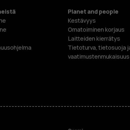
meistä
Planet and people
me
Kestävyys
one
Omatoiminen korjaus
Laitteiden kierrätys
Älypuhelim
uusohjelma
Tietoturva, tietosuoja j
vaatimustenmukaisuus
Perinteiset
Lisävaruste
HMD Terra 