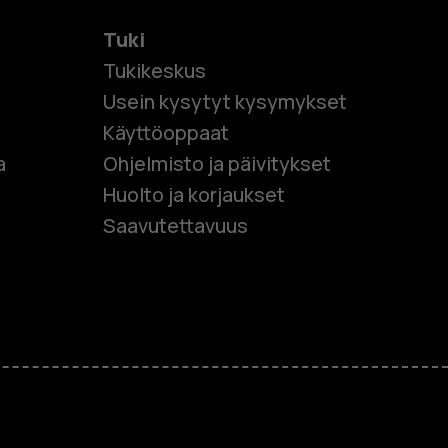
Tuki
Tukikeskus
Usein kysytyt kysymykset
Käyttöoppaat
et
a
Ohjelmisto ja päivitykset
Huolto ja korjaukset
 puhelimet
Saavutettavuus
et
M