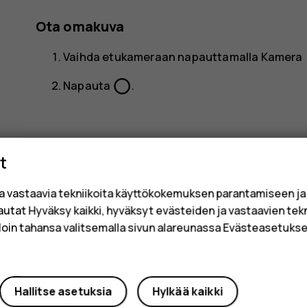
Ota omakuva
Vaihda etukameraan napauttamalla
Kamera
panorama_fish_eye
Napauta
.
t
a vastaavia tekniikoita käyttökokemuksen parantamiseen j
Oliko tästä apua?
sautat Hyväksy kaikki, hyväksyt evästeiden ja vastaavien tek
loin tahansa valitsemalla sivun alareunassa Evästeasetukset
Kyllä
Ei
Hallitse asetuksia
Hylkää kaikki