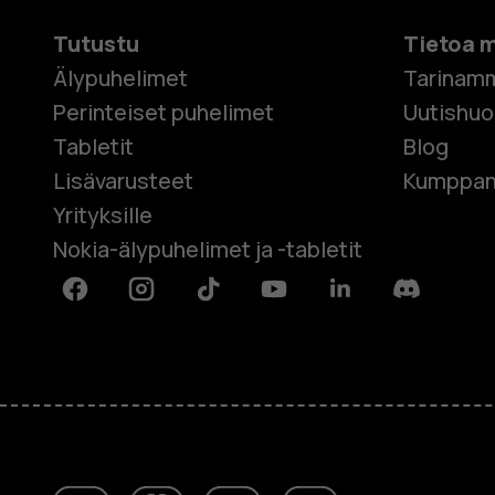
Tutustu
Tietoa 
Älypuhelimet
Tarinam
Perinteiset puhelimet
Uutishu
Tabletit
Blog
Lisävarusteet
Kumppan
Yrityksille
Nokia-älypuhelimet ja -tabletit
Facebook
Instagram
Tiktok
Youtube
Linkedin
Discord
Tietoa meistä