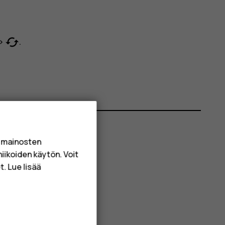
cached
>
.
a mainosten
niikoiden käytön. Voit
. Lue lisää