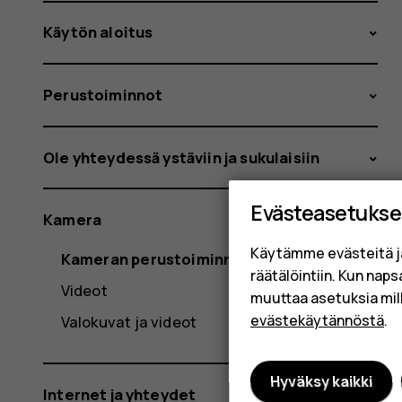
Käytön aloitus
Perustoiminnot
Ole yhteydessä ystäviin ja sukulaisiin
Evästeasetukse
Kamera
Käytämme evästeitä j
Kameran perustoiminnot
räätälöintiin. Kun nap
Videot
muuttaa asetuksia mil
evästekäytännöstä
.
Valokuvat ja videot
Hyväksy kaikki
Internet ja yhteydet