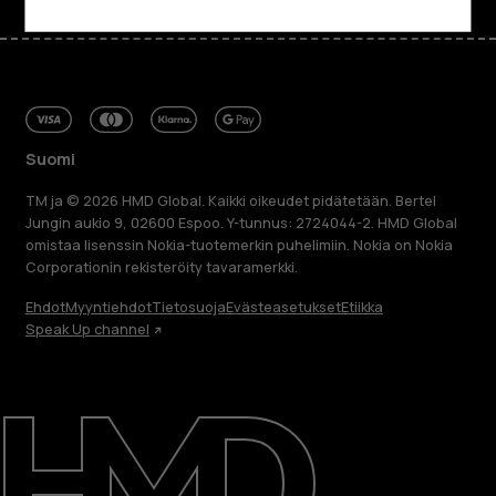
Suomi
TM ja © 2026 HMD Global. Kaikki oikeudet pidätetään. Bertel
Jungin aukio 9, 02600 Espoo. Y-tunnus: 2724044-2. HMD Global
omistaa lisenssin Nokia-tuotemerkin puhelimiin. Nokia on Nokia
Corporationin rekisteröity tavaramerkki.
Ehdot
Myyntiehdot
Tietosuoja
Evästeasetukset
Etiikka
Speak Up channel
Tietoa meistä
Blog
Korjaa, käytä uudelleen, kierrätä
Kestävyys
Tuki