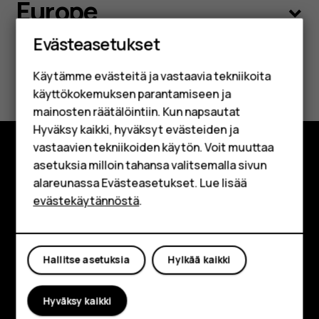
Europe
Älypuhelimet
Evästeasetukset
Latin America
Perinteiset puhelimet
Käytämme evästeitä ja vastaavia tekniikoita
Lisävarusteet
Middle East
käyttökokemuksen parantamiseen ja
HMD Terra M
mainosten räätälöintiin. Kun napsautat
Hyväksy kaikki, hyväksyt evästeiden ja
Yrityksille
vastaavien tekniikoiden käytön. Voit muuttaa
asetuksia milloin tahansa valitsemalla sivun
Tabletit
Tutustu
alareunassa Evästeasetukset. Lue lisää
Shop
evästekäytännöstä
.
Tietoa meistä
Planet and people
Oma tili
Hallitse asetuksia
Hylkää kaikki
Tuki
Facebook
Instagram
Tiktok
Youtube
Linkedin
Discord
Hyväksy kaikki