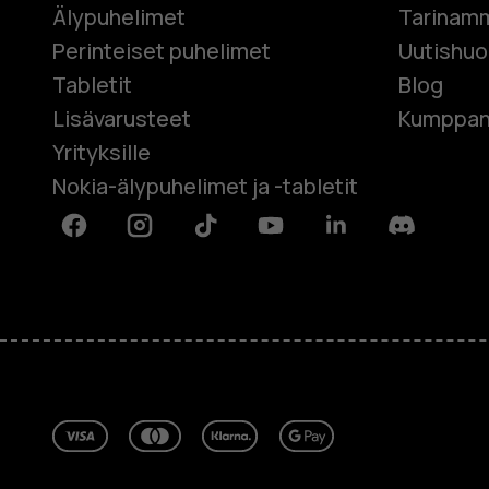
Älypuhelimet
Tarinam
Perinteiset puhelimet
Uutishu
Tabletit
Blog
Lisävarusteet
Kumppan
Yrityksille
Nokia-älypuhelimet ja -tabletit
Facebook
Instagram
Tiktok
Youtube
Linkedin
Discord
Tietoa meistä
Blog
Korjaa, käytä uudelleen, kierrätä