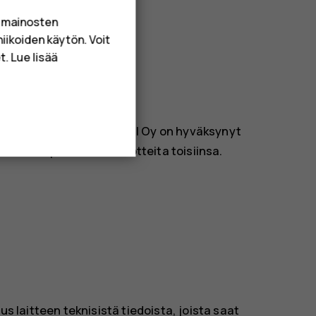
a mainosten
niikoiden käytön. Voit
. Lue lisää
älaitteita, jotka HMD Global Oy on hyväksynyt
 yhteensopimattomia tuotteita toisiinsa.
us laitteen teknisistä tiedoista, joista saat