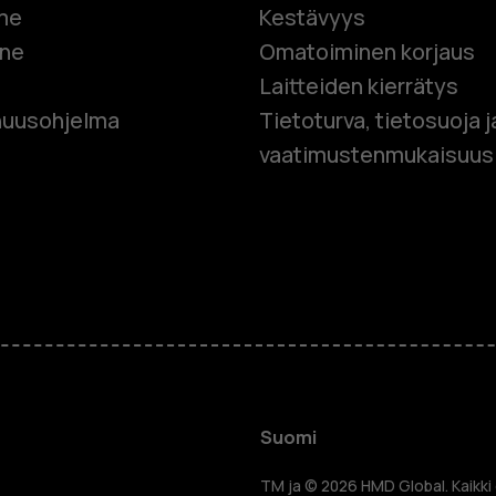
me
Kestävyys
one
Omatoiminen korjaus
Laitteiden kierrätys
Älypuhelim
uusohjelma
Tietoturva, tietosuoja j
vaatimustenmukaisuus
Perinteiset
Lisävaruste
HMD Terra 
Yrityksille
Suomi
TM ja © 2026 HMD Global. Kaikki 