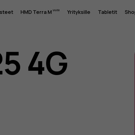
usteet
HMD Terra M
Yrityksille
Tabletit
Sho
25 4G