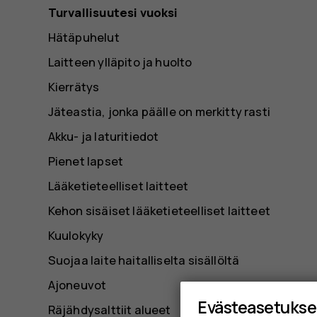
Turvallisuutesi vuoksi
Hätäpuhelut
Laitteen ylläpito ja huolto
Kierrätys
Jäteastia, jonka päälle on merkitty rasti
Akku- ja laturitiedot
Pienet lapset
Lääketieteelliset laitteet
Kehon sisäiset lääketieteelliset laitteet
Kuulokyky
Suojaa laite haitalliselta sisällöltä
Ajoneuvot
Evästeasetukse
Räjähdysalttiit alueet