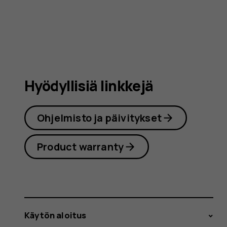
-
puhelim
Hyödyllisiä linkkejä
käyttöop
Ohjelmisto ja päivitykset
Product warranty
Käytön aloitus