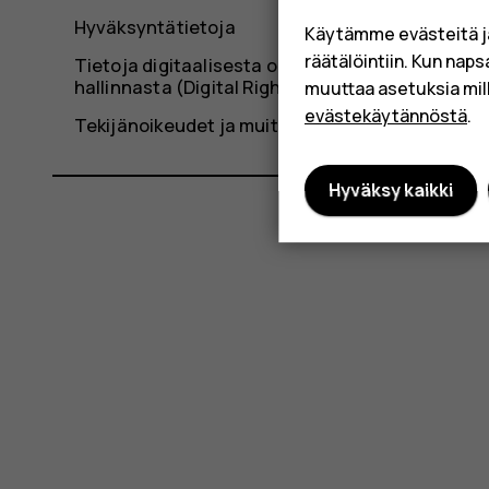
Hyväksyntätietoja
Käytämme evästeitä j
räätälöintiin. Kun nap
Tietoja digitaalisesta oikeuksien
hallinnasta (Digital Rights Management)
muuttaa asetuksia mil
evästekäytännöstä
.
Tekijänoikeudet ja muita huomautuksia
Hyväksy kaikki