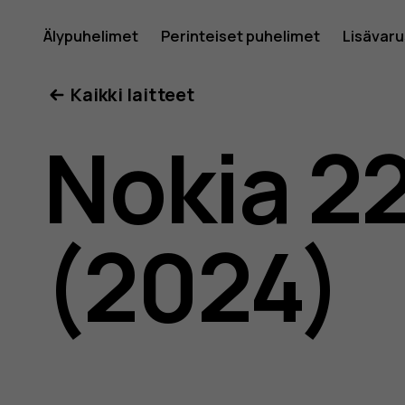
Nokia
Älypuhelimet
Perinteiset puhelimet
Lisävar
Oma tili
Kaikki laitteet
225
Nokia 2
4G
(2024)
(2024)