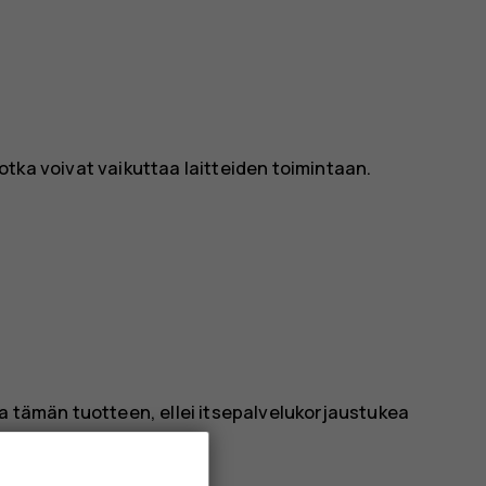
 jotka voivat vaikuttaa laitteiden toimintaan.
ta tämän tuotteen, ellei itsepalvelukorjaustukea
om/self-repair.