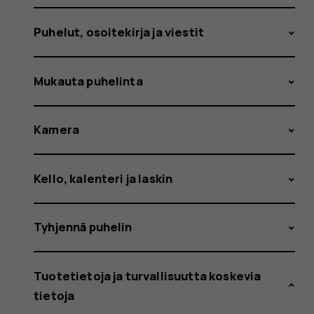
Puhelut, osoitekirja ja viestit
Mukauta puhelinta
Kamera
Kello, kalenteri ja laskin
Tyhjennä puhelin
Tuotetietoja ja turvallisuutta koskevia
tietoja