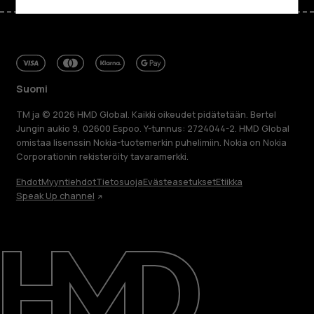
Suomi
TM ja © 2026 HMD Global. Kaikki oikeudet pidätetään. Bertel
Jungin aukio 9, 02600 Espoo. Y-tunnus: 2724044-2. HMD Global
omistaa lisenssin Nokia-tuotemerkin puhelimiin. Nokia on Nokia
Corporationin rekisteröity tavaramerkki.
Ehdot
Myyntiehdot
Tietosuoja
Evästeasetukset
Etiikka
Speak Up channel
Tietoa meistä
Blog
Korjaa, käytä uudelleen, kierrätä
Kestävyys
Tuki
Suomi