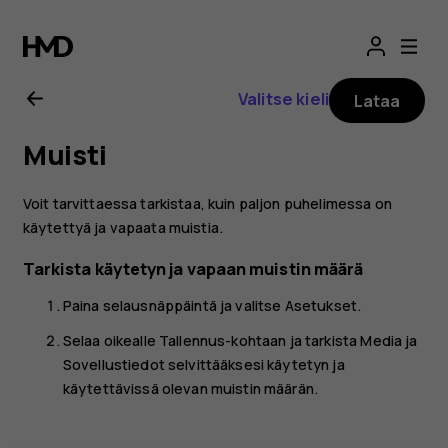
Nokia
2720
Valitse kieli
Lataa
-
Muisti
puhelimen
Voit tarvittaessa tarkistaa, kuin paljon puhelimessa on
käyttöopas
käytettyä ja vapaata muistia.
Tarkista käytetyn ja vapaan muistin määrä
Paina selausnäppäintä ja valitse
Asetukset
.
Selaa oikealle
Tallennus
-kohtaan ja tarkista
Media
ja
Sovellustiedot
selvittääksesi käytetyn ja
käytettävissä olevan muistin määrän.