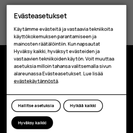
Älypuhelimet
Evästeasetukset
Perinteiset puhelimet
Oliko tästä apua?
Käytämme evästeitä ja vastaavia tekniikoita
Lisävarusteet
käyttökokemuksen parantamiseen ja
Kyllä
Ei
HMD Terra M
mainosten räätälöintiin. Kun napsautat
Hyväksy kaikki, hyväksyt evästeiden ja
Yrityksille
vastaavien tekniikoiden käytön. Voit muuttaa
asetuksia milloin tahansa valitsemalla sivun
Tutustu
Tabletit
alareunassa Evästeasetukset. Lue lisää
Tietoa meistä
Shop
evästekäytännöstä
.
Planet and people
Oma tili
Tuki
Hallitse asetuksia
Hylkää kaikki
Facebook
Instagram
Tiktok
Youtube
Linkedin
Discord
Hyväksy kaikki