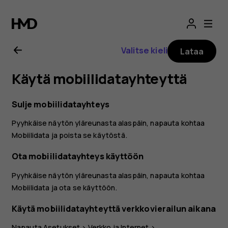
Nokia
3.2
Valitse kieli
Lataa
-
Käytä mobiilidatayhteyttä
käyttöopas
Sulje mobiilidatayhteys
Pyyhkäise näytön yläreunasta alaspäin, napauta kohtaa
Mobiilidata
ja poista se käytöstä.
Ota mobiilidatayhteys käyttöön
Pyyhkäise näytön yläreunasta alaspäin, napauta kohtaa
Mobiilidata
ja ota se käyttöön.
Käytä mobiilidatayhteyttä verkkovierailun aikana
Napauta
Asetukset
>
Verkko ja Internet
>