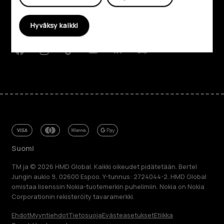
Planet and people
Hyväksy kaikki
Tuki
Facebook
Instagram
Tiktok
Youtube
Linkedin
Discord
Suomi
TM ja © 2026 HMD Global. Kaikki oikeudet pidätetään. Bertel
Jungin aukio 9, 02600 Espoo. Y-tunnus: 2724044-2. HMD Global
omistaa lisenssin Nokia-tuotemerkin puhelimiin. Nokia on Nokia
Corporationin rekisteröity tavaramerkki.
Ehdot
Myyntiehdot
Tietosuoja
Evästeasetukset
Etiikka