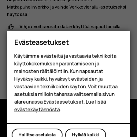
Matkapuhelinverkko
ja vaihda
Verkkovierailu
-asetukseksi
1
Käytössä
.
Vihje:
Voit seurata datan käyttöä napauttamalla
Älypuhelimet
Asetukset
>
Verkko ja Internet
>
Datan käyttö
.
Evästeasetukset
Perinteiset puhelimet
Käytämme evästeitä ja vastaavia tekniikoita
Lisävarusteet
käyttökokemuksen parantamiseen ja
HMD Terra M
mainosten räätälöintiin. Kun napsautat
Oliko tästä apua?
Hyväksy kaikki, hyväksyt evästeiden ja
Yrityksille
vastaavien tekniikoiden käytön. Voit muuttaa
Kyllä
Ei
asetuksia milloin tahansa valitsemalla sivun
Tabletit
alareunassa Evästeasetukset. Lue lisää
Shop
evästekäytännöstä
.
Tutustu
Oma tili
Tietoa meistä
Hallitse asetuksia
Hylkää kaikki