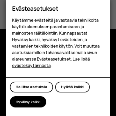
Älypuhelimet
Evästeasetukset
Perinteiset puhelimet
Oliko tästä apua?
Käytämme evästeitä ja vastaavia tekniikoita
Lisävarusteet
Kyllä
Ei
käyttökokemuksen parantamiseen ja
HMD Terra M
mainosten räätälöintiin. Kun napsautat
Hyväksy kaikki, hyväksyt evästeiden ja
Yrityksille
vastaavien tekniikoiden käytön. Voit muuttaa
Tutustu
asetuksia milloin tahansa valitsemalla sivun
Tabletit
Tietoa meistä
alareunassa Evästeasetukset. Lue lisää
Shop
evästekäytännöstä
.
Planet and people
Oma tili
Tuki
Hallitse asetuksia
Hylkää kaikki
Facebook
Instagram
Tiktok
Youtube
Linkedin
Discord
Hyväksy kaikki