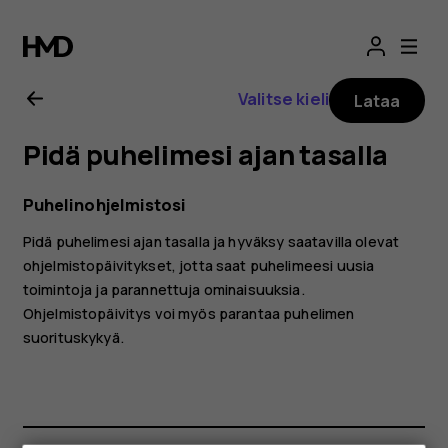
Nokia
3.4
Valitse kieli
Lataa
-
Pidä puhelimesi ajan tasalla
käyttöopas
Puhelinohjelmistosi
Pidä puhelimesi ajan tasalla ja hyväksy saatavilla olevat
ohjelmistopäivitykset, jotta saat puhelimeesi uusia
toimintoja ja parannettuja ominaisuuksia.
Ohjelmistopäivitys voi myös parantaa puhelimen
suorituskykyä.