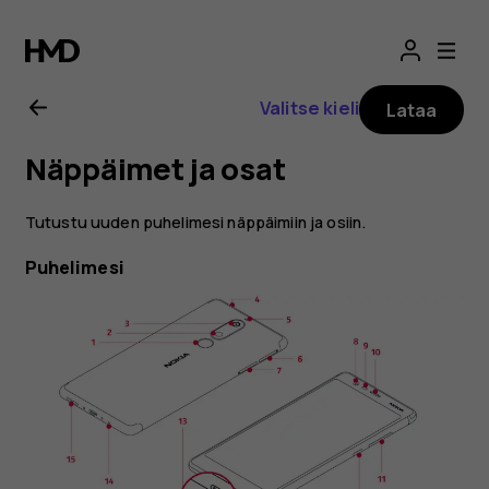
Nokia
5.1
Valitse kieli
Lataa
-
Näppäimet ja osat
käyttöopas
Tutustu uuden puhelimesi näppäimiin ja osiin.
Puhelimesi