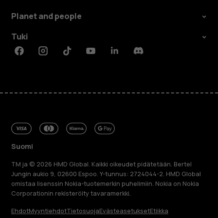
Planet and people
Tuki
Facebook
Instagram
Tiktok
Youtube
Linkedin
Discord
Suomi
TM ja © 2026 HMD Global. Kaikki oikeudet pidätetään. Bertel
Jungin aukio 9, 02600 Espoo. Y-tunnus: 2724044-2. HMD Global
omistaa lisenssin Nokia-tuotemerkin puhelimiin. Nokia on Nokia
Corporationin rekisteröity tavaramerkki.
Ehdot
Myyntiehdot
Tietosuoja
Evästeasetukset
Etiikka