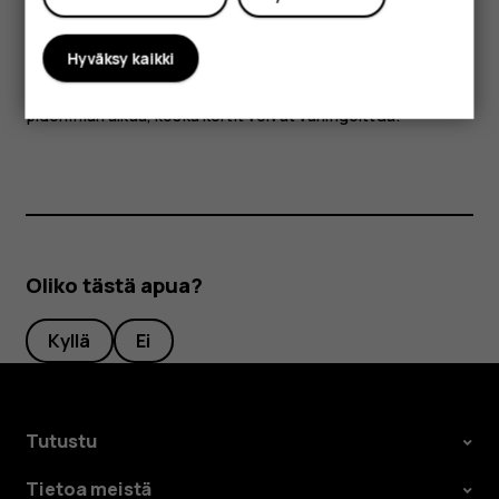
Jotkin laitteen osat ovat magneettisia. Laite saattaa vetää
Hyväksy kaikki
puoleensa metallisia materiaaleja. Älä pidä luottokortteja
tai muita magneettiraidallisia kortteja laitteen lähellä
pidemmän aikaa, koska kortit voivat vahingoittua.
Oliko tästä apua?
Kyllä
Ei
Tutustu
Tietoa meistä