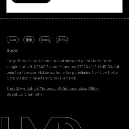
Suomi
TM ja © 2026 HMD Global. Kaikki oikeudet pidätetään. Bertel
Jungin aukio 9, 02600 Espoo. Y-tunnus: 2724044-2. HMD Global
omistaa lisenssin Nokia-tuotemerkin puhelimiin. Nokia on Nokia
Corporationin rekisteröity tavaramerkki.
Ehdot
Myyntiehdot
Tietosuoja
Evästeasetukset
Etiikka
Speak Up channel
Tietoa meistä
Blog
Korjaa, käytä uudelleen, kierrätä
Kestävyys