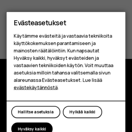
Älypuhelimet
Evästeasetukset
Perinteiset puhelimet
Käytämme evästeitä ja vastaavia tekniikoita
Lisävarusteet
Oliko tästä apua?
käyttökokemuksen parantamiseen ja
HMD Terra M
mainosten räätälöintiin. Kun napsautat
Kyllä
Ei
Hyväksy kaikki, hyväksyt evästeiden ja
Yrityksille
vastaavien tekniikoiden käytön. Voit muuttaa
asetuksia milloin tahansa valitsemalla sivun
Tabletit
Tutustu
alareunassa Evästeasetukset. Lue lisää
Shop
evästekäytännöstä
.
Tietoa meistä
Oma tili
Planet and people
Hallitse asetuksia
Hylkää kaikki
Tuki
Facebook
Instagram
Tiktok
Youtube
Linkedin
Discord
Hyväksy kaikki