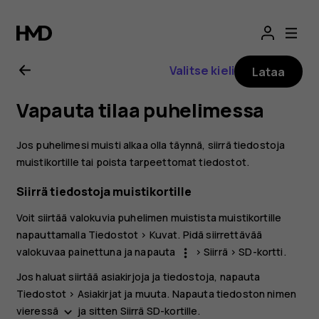
Nokia
5.3
Valitse kieli
Lataa
-
Vapauta tilaa puhelimessa
käyttöopas
Jos puhelimesi muisti alkaa olla täynnä, siirrä tiedostoja
muistikortille tai poista tarpeettomat tiedostot.
Siirrä tiedostoja muistikortille
Voit siirtää valokuvia puhelimen muistista muistikortille
napauttamalla
Tiedostot
>
Kuvat
. Pidä siirrettävää
valokuvaa painettuna ja napauta
>
Siirrä
>
SD-kortti
.
more_vert
Jos haluat siirtää asiakirjoja ja tiedostoja, napauta
Tiedostot
>
Asiakirjat ja muuta
. Napauta tiedoston nimen
vieressä
ja sitten
Siirrä SD-kortille
.
keyboard_arrow_down