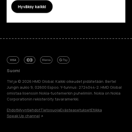
Tuki
Hyväksy kaikki
Facebook
Instagram
Tiktok
Youtube
Linkedin
Discord
Suomi
TM ja © 2026 HMD Global. Kaikki oikeudet pidätetään. Bertel
Jungin aukio 9, 02600 Espoo. Y-tunnus: 2724044-2. HMD Global
omistaa lisenssin Nokia-tuotemerkin puhelimiin. Nokia on Nokia
Corporationin rekisteröity tavaramerkki.
Ehdot
Myyntiehdot
Tietosuoja
Evästeasetukset
Etiikka
Speak Up channel
Tietoa meistä
Blog