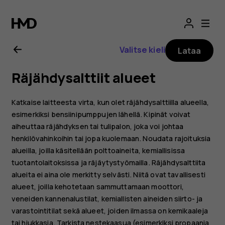
Nokia
5.3
Valitse kieli
Lataa
-
Räjähdysalttiit alueet
käyttöopas
Katkaise laitteesta virta, kun olet räjähdysalttiilla alueella,
esimerkiksi bensiinipumppujen lähellä. Kipinät voivat
aiheuttaa räjähdyksen tai tulipalon, joka voi johtaa
henkilövahinkoihin tai jopa kuolemaan. Noudata rajoituksia
alueilla, joilla käsitellään polttoaineita, kemiallisissa
tuotantolaitoksissa ja räjäytystyömailla. Räjähdysalttiita
alueita ei aina ole merkitty selvästi. Niitä ovat tavallisesti
alueet, joilla kehotetaan sammuttamaan moottori,
veneiden kannenalustilat, kemiallisten aineiden siirto- ja
varastointitilat sekä alueet, joiden ilmassa on kemikaaleja
tai hiukkasia. Tarkista nestekaasua (esimerkiksi propaania