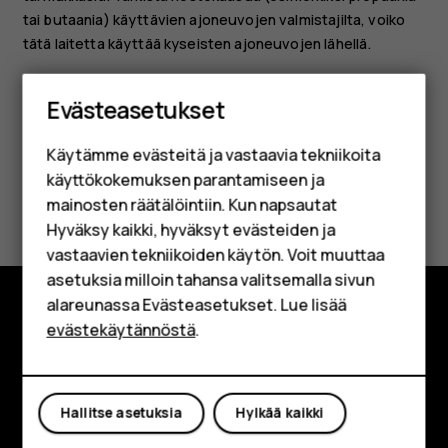
tai butaania) käyttävien ajoneuvojen valmistajilta, voiko
tätä laitetta käyttää kyseisten ajoneuvojen lähellä.
Älypuhelimet
Evästeasetukset
Perinteiset puhelimet
Käytämme evästeitä ja vastaavia tekniikoita
Lisävarusteet
käyttökokemuksen parantamiseen ja
Oliko tästä apua?
HMD Terra M
mainosten räätälöintiin. Kun napsautat
Hyväksy kaikki, hyväksyt evästeiden ja
Yrityksille
Kyllä
Ei
vastaavien tekniikoiden käytön. Voit muuttaa
asetuksia milloin tahansa valitsemalla sivun
Tabletit
alareunassa Evästeasetukset. Lue lisää
Shop
evästekäytännöstä
.
Tutustu
Tietoa meistä
Oma tili
Hallitse asetuksia
Hylkää kaikki
Planet and people