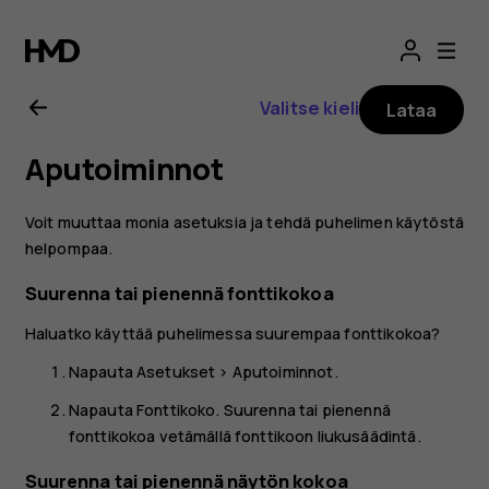
Nokia
8.1
Valitse kieli
Lataa
-
Aputoiminnot
käyttöopas
Voit muuttaa monia asetuksia ja tehdä puhelimen käytöstä
helpompaa.
Suurenna tai pienennä fonttikokoa
Haluatko käyttää puhelimessa suurempaa fonttikokoa?
Napauta
Asetukset
>
Aputoiminnot
.
Napauta
Fonttikoko
. Suurenna tai pienennä
fonttikokoa vetämällä fonttikoon liukusäädintä.
Suurenna tai pienennä näytön kokoa