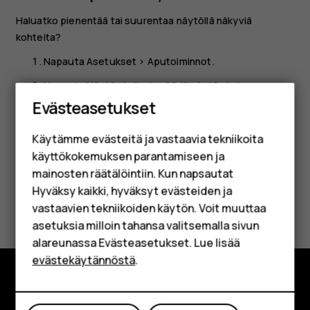
Haluatko pienentää tai suurentaa näytöllä näkyviä
kohteita?
Napauta
Asetukset
>
Aputoiminnot
.
Napauta
Näytön koko
ja säädä näytön kokoa
Älypuhelimet
vetämällä näytön koon liukusäädintä.
Evästeasetukset
Perinteiset puhelimet
Käytämme evästeitä ja vastaavia tekniikoita
Lisävarusteet
käyttökokemuksen parantamiseen ja
mainosten räätälöintiin. Kun napsautat
HMD Terra M
Hyväksy kaikki, hyväksyt evästeiden ja
Oliko tästä apua?
vastaavien tekniikoiden käytön. Voit muuttaa
Yrityksille
asetuksia milloin tahansa valitsemalla sivun
Kyllä
Ei
Tabletit
alareunassa Evästeasetukset. Lue lisää
evästekäytännöstä
.
Oma tili
Tutustu