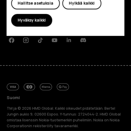
Hallitse asetuksia
Hylkää kaikki
Tietoa meistä
Planet and people
Hyväksy kaikki
Tuki
Facebook
Instagram
Tiktok
Youtube
Linkedin
Discord
Suomi
TM ja © 2026 HMD Global. Kaikki oikeudet pidätetään. Bertel
Jungin aukio 9, 02600 Espoo. Y-tunnus: 2724044-2. HMD Global
omistaa lisenssin Nokia-tuotemerkin puhelimiin. Nokia on Nokia
Corporationin rekisteröity tavaramerkki.