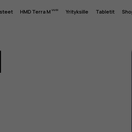
usteet
HMD Terra M
Yrityksille
Tabletit
Sho
1
as