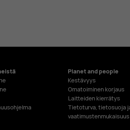
meistä
Planet and people
me
Kestävyys
one
Omatoiminen korjaus
Laitteiden kierrätys
Älypuhelim
uusohjelma
Tietoturva, tietosuoja j
vaatimustenmukaisuus
Perinteiset