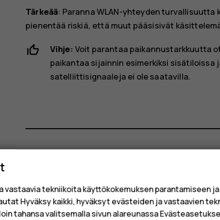
Tärkeää
: Paranna WLAN-yhteyden turvallisuutta 
pienentää riskiä, että muut pääsisivät käsittelemä
Vihje:
Voit parantaa paikannustarkkuutta o
paikantaa sijainnin esimerkiksi sisätiloissa
satelliittisignaaleja ei ole saatavilla.
Oliko tästä apua?
t
a vastaavia tekniikoita käyttökokemuksen parantamiseen j
Kyllä
Ei
sautat Hyväksy kaikki, hyväksyt evästeiden ja vastaavien tek
loin tahansa valitsemalla sivun alareunassa Evästeasetukset