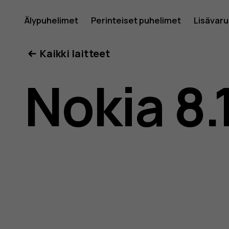
Nokia
Älypuhelimet
Perinteiset puhelimet
Lisävar
Oma tili
Kaikki laitteet
8.1
Nokia 8.
-
käyttöop