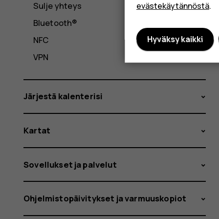
Sulje yhteys
evästekäytännöstä
.
Bluetooth®
Hyväksy kaikki
NFC
VPN
Järjestä kalenterisi
Kartat
Sovellukset ja palvelut
Ohjelmistopäivitykset ja varmuuskopiot