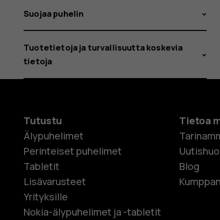
Suojaa puhelin
Tuotetietoja ja turvallisuutta koskevia
tietoja
Tutustu
Tietoa 
Älypuhelimet
Tarinam
Perinteiset puhelimet
Uutishu
Tabletit
Blog
Lisävarusteet
Kumppan
Yrityksille
Nokia-älypuhelimet ja -tabletit