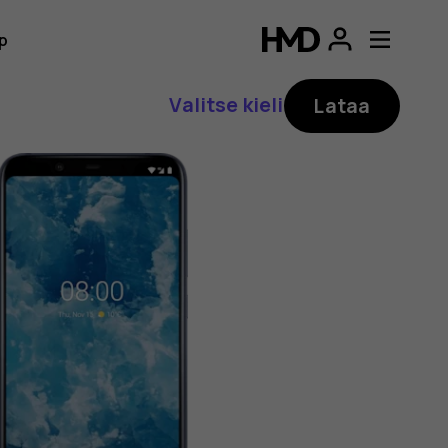
p
Valitse kieli
Lataa