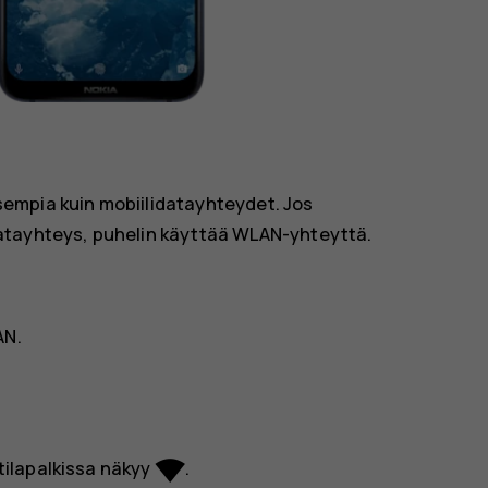
empia kuin mobiilidatayhteydet. Jos
atayhteys, puhelin käyttää WLAN-yhteyttä.
AN
.
network_wifi
ilapalkissa näkyy
.