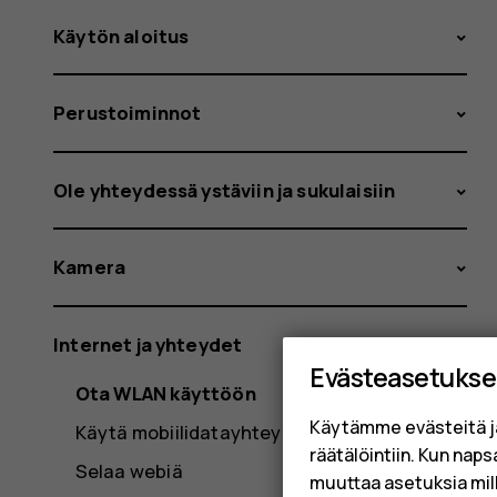
Käytön aloitus
Perustoiminnot
Ole yhteydessä ystäviin ja sukulaisiin
Kamera
Internet ja yhteydet
Evästeasetukse
Ota WLAN käyttöön
Käytämme evästeitä j
Käytä mobiilidatayhteyttä
räätälöintiin. Kun nap
Selaa webiä
muuttaa asetuksia mil