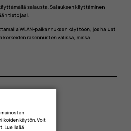
käyttämällä salausta. Salauksen käyttäminen
än tietojasi.
ttamalla WLAN-paikannuksen käyttöön, jos haluat
 ja korkeiden rakennusten välissä, missä
a mainosten
niikoiden käytön. Voit
. Lue lisää