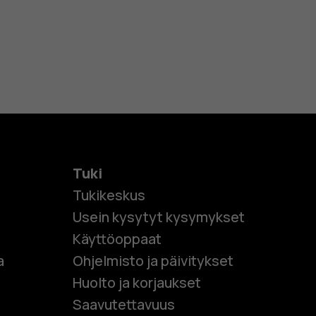
Tuki
Tukikeskus
Usein kysytyt kysymykset
Käyttöoppaat
et
a
Ohjelmisto ja päivitykset
Huolto ja korjaukset
 puhelimet
Saavutettavuus