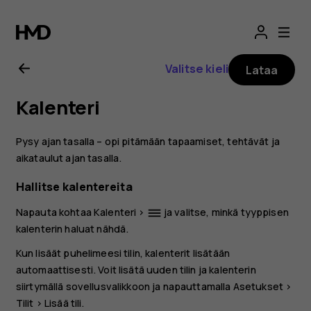
Nokia
8.1
Valitse kieli
Lataa
-
Kalenteri
käyttöopas
Pysy ajan tasalla – opi pitämään tapaamiset, tehtävät ja
aikataulut ajan tasalla.
Hallitse kalentereita
Napauta kohtaa
Kalenteri
>
ja valitse, minkä tyyppisen
dehaze
kalenterin haluat nähdä.
Kun lisäät puhelimeesi tilin, kalenterit lisätään
automaattisesti. Voit lisätä uuden tilin ja kalenterin
siirtymällä sovellusvalikkoon ja napauttamalla
Asetukset
>
Tilit
>
Lisää tili
.