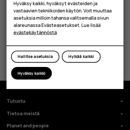
Hyväksy kaikki, hyväksyt evästeiden ja
Yrityksille
Napauta tapahtumaa.
vastaavien tekniikoiden käytön. Voit muuttaa
asetuksia milloin tahansa valitsemalla sivun
Tabletit
Napauta kohtaa
>
Poista
.
more_vert
alareunassa Evästeasetukset. Lue lisää
Shop
evästekäytännöstä
.
Oma tili
Hallitse asetuksia
Hylkää kaikki
Oliko tästä apua?
Hyväksy kaikki
Kyllä
Ei
Tutustu
Tietoa meistä
Planet and people