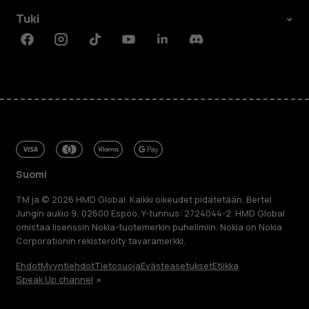
Tuki
Facebook
Instagram
Tiktok
Youtube
Linkedin
Discord
Suomi
TM ja © 2026 HMD Global. Kaikki oikeudet pidätetään. Bertel
Jungin aukio 9, 02600 Espoo. Y-tunnus: 2724044-2. HMD Global
omistaa lisenssin Nokia-tuotemerkin puhelimiin. Nokia on Nokia
Corporationin rekisteröity tavaramerkki.
Ehdot
Myyntiehdot
Tietosuoja
Evästeasetukset
Etiikka
Speak Up channel
Tietoa meistä