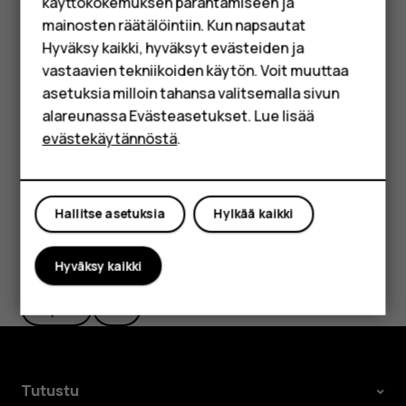
käyttökokemuksen parantamiseen ja
lähtöpaikkana, napauta kohtaa
Sijaintisi
ja etsi uusi
HMD Terra M
mainosten räätälöintiin. Kun napsautat
lähtöpaikka.
Hyväksy kaikki, hyväksyt evästeiden ja
Yrityksille
Aloita navigointi napauttamalla
ALOITA
.
vastaavien tekniikoiden käytön. Voit muuttaa
asetuksia milloin tahansa valitsemalla sivun
Kartalla näkyy reitti ja arvioitu matka-aika. Tarkat
Tabletit
reittiohjeet saat näkyviin pyyhkäisemällä näytön
alareunassa Evästeasetukset. Lue lisää
Shop
alareunasta ylöspäin.
evästekäytännöstä
.
Oma tili
Hallitse asetuksia
Hylkää kaikki
Oliko tästä apua?
Hyväksy kaikki
Kyllä
Ei
Tutustu