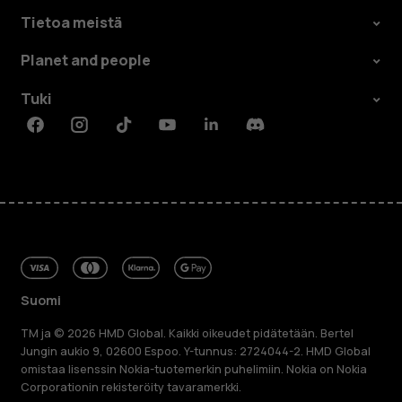
Tietoa meistä
Planet and people
Tuki
Facebook
Instagram
Tiktok
Youtube
Linkedin
Discord
Suomi
TM ja © 2026 HMD Global. Kaikki oikeudet pidätetään. Bertel
Jungin aukio 9, 02600 Espoo. Y-tunnus: 2724044-2. HMD Global
omistaa lisenssin Nokia-tuotemerkin puhelimiin. Nokia on Nokia
Corporationin rekisteröity tavaramerkki.