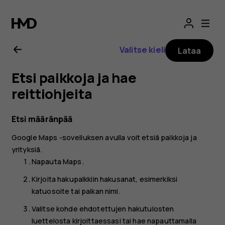
Nokia
8.1
Valitse kieli
Lataa
-
Etsi paikkoja ja hae
käyttöopas
reittiohjeita
Etsi määränpää
Google Maps
-sovelluksen avulla voit etsiä paikkoja ja
yrityksiä.
Napauta
Maps
.
Kirjoita hakupalkkiin hakusanat, esimerkiksi
katuosoite tai paikan nimi.
Valitse kohde ehdotettujen hakutulosten
luettelosta kirjoittaessasi tai hae napauttamalla